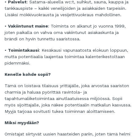
•
Palvelut
: Satama-alueella wc:t, suihkut, sauna, kauppa ja
tankkauspiste – kaikki veneilijöiden ja asiakkaiden tarpeisiin.
Lisäksi mökkivuokrausta ja vesijettivuokraus mahdollinen.
•
Vakiintunut maine
: Toiminta on alkanut jo vuonna 1999,
joten paikalla on vahva oma vakiintunut asiakaskunta ja
brändi on hyvin tunnettu saaristossa.
•
Toimintakausi
: Kesäkausi vapunaatosta elokuun loppuun,
mutta potentiaalia laajentaa toimintaa kalenterikestoltaan
pidemmäksi.
Kenelle kohde sopii?
Tämä on loistava tilaisuus yrittäjälle, joka arvostaa saariston
charmia ja haluaa pyörittää ravintola- ja
tapahtumaliiketoimintaa ainutlaatuisessa miljöössä. Sopii
myös sijoittajalle, joka näkee potentiaalin matkailun kasvussa.
Myyjä tarjoaa sovitusti tukea toiminnan aloittamiseen.
Miksi myydään?
Omistajat siirtyvät uusien haasteiden pariin, joten tämä helmi