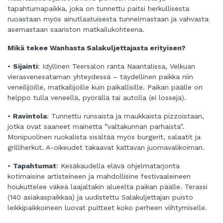
tapahtumapaikka, joka on tunnettu paitsi herkullisesta
ruoastaan myös ainutlaatuisesta tunnelmastaan ja vahvasta
asemastaan saariston matkailukohteena.
Mikä tekee Wanhasta Salakuljettajasta erityisen?
•
Sijainti
: Idyllinen Teersalon ranta Naantalissa, Velkuan
vierasvenesataman yhteydessä – täydellinen paikka niin
veneilijöille, matkailijoille kuin paikallisille. Paikan päälle on
helppo tulla veneellä, pyörällä tai autolla (ei losseja).
•
Ravintola
: Tunnettu runsaista ja maukkaista pizzoistaan,
jotka ovat saaneet mainetta ”valtakunnan parhaista”.
Monipuolinen ruokalista sisältää myös burgerit, salaatit ja
grilliherkut. A-oikeudet takaavat kattavan juomavalikoiman.
•
Tapahtumat
: Kesäkaudella elävä ohjelmatarjonta
kotimaisine artisteineen ja mahdollisine festivaaleineen
houkuttelee väkeä laajaltakin alueelta paikan päälle. Terassi
(140 asiakaspaikkaa) ja uudistettu Salakuljettajan puisto
leikkipaikkoineen luovat puitteet koko perheen viihtymiselle.