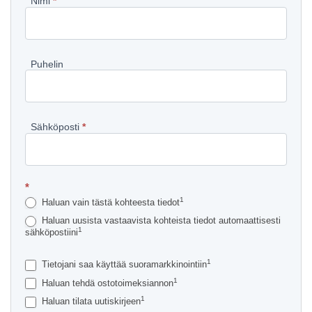
Pyydä
Nimi
*
lisätietoja
kohteesta
Puhelin
Sähköposti
*
*
1
Haluan vain tästä kohteesta tiedot
Haluan uusista vastaavista kohteista tiedot automaattisesti
1
sähköpostiini
1
Tietojani saa käyttää suoramarkkinointiin
1
Haluan tehdä ostotoimeksiannon
1
Haluan tilata uutiskirjeen