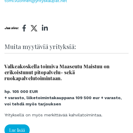
tomi.vuorinen@yrityskaupat.net
Jaa sivu:
Muita myytäviä yrityksiä:
Valkeakoskella toimiva Maaseutu Maistuu on
erikoistunut pitopalvelu- sekä
ruokapalvelutoimintaan.
hp. 105 000 EUR
+ varasto, liiketoimintakauppana 109 500 eur + varasto,
voi tehdä myös tarjouksen
Yrityksellä on myös merkittävää kahvilatoimintaa.
Lue lisää