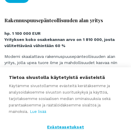
Rakennuspuusepänteollisuuden alan yritys
hp. 1 100 000 EUR
Yrityksen koko osakekannan arvo on 1 810 000, josta
välitettävänä vähintään 60 %
Moderni skaalattava rakennuspuusepänteollisuuden alan
yritys, jolla upea tuore ilme ja mahdollisuudet kasvaa niin
suomessa, kuin kansainvälisestikin!
Tietoa sivustolla käytetyistä evästeistä
Käytämme sivustollamme evästeitä kerätäksemme ja
Lue lisää
analysoidaksemme sivuston suorituskykyä ja käyttöä,
tarjotaksemme sosiaalisen median ominaisuuksia sekä
parantaaksemme ja räätälöidäksemme sisältöä ja
Myynnissä kokenut ja monipuolinen konepaja Länsi-
mainoksia.
Lue lisää
Suomessa – Laadukasta metallintyöstöä
teollisuudelle
Evästeasetukset