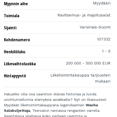
Myynnin aihe
Myydään
Toimiala
Ravitsemus- ja majoitusalat
Sijainti
Varsinais-Suomi
Kohdenumero
107332
Henkilöluku
1 - 5
Liikevaihtoluokka
200 000 - 500 000 EUR
Hintapyyntö
Liiketoimintakauppa tarjousten
mukaan
Haluatko olla osa saariston elävää historiaa ja luoda
unohtumattomia elämyksiä asiakkaille? Nyt on tilaisuutesi!
Myydään liiketoimintakauppana legendaarinen
Wanha
Salakuljettaja
, Teersalon rannassa rengastien varrella
Naantalissa sijaitseva koko perheen ravintola ja