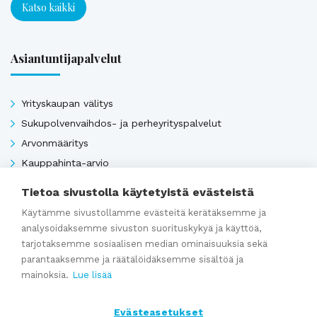
Katso kaikki
Asiantuntijapalvelut
Yrityskaupan välitys
Sukupolvenvaihdos- ja perheyrityspalvelut
Arvonmääritys
Kauppahinta-arvio
Kauppasopimukset
Tietoa sivustolla käytetyistä evästeistä
Käytämme sivustollamme evästeitä kerätäksemme ja
analysoidaksemme sivuston suorituskykyä ja käyttöä,
Katso kaikki
tarjotaksemme sosiaalisen median ominaisuuksia sekä
parantaaksemme ja räätälöidäksemme sisältöä ja
mainoksia.
Lue lisää
Ajankohtaista
Evästeasetukset