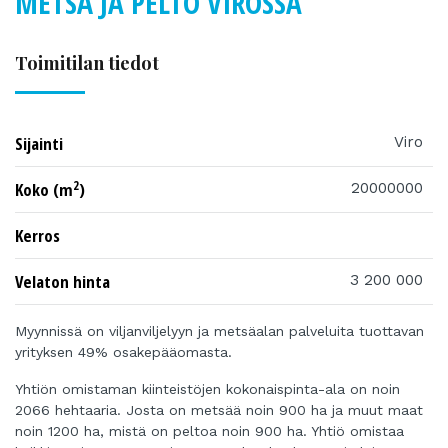
METSÄ JA PELTO VIROSSA
Toimitilan tiedot
Sijainti
Viro
2
Koko (m
)
20000000
Kerros
Velaton hinta
3 200 000
Myynnissä on viljanviljelyyn ja metsäalan palveluita tuottavan
yrityksen 49% osakepääomasta.
Yhtiön omistaman kiinteistöjen kokonaispinta-ala on noin
2066 hehtaaria. Josta on metsää noin 900 ha ja muut maat
noin 1200 ha, mistä on peltoa noin 900 ha. Yhtiö omistaa