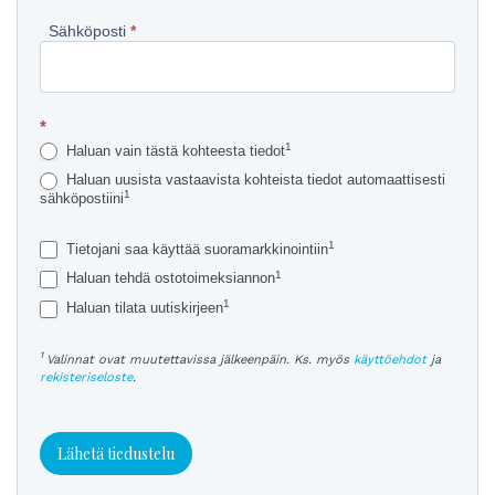
Sähköposti
*
*
1
Haluan vain tästä kohteesta tiedot
Haluan uusista vastaavista kohteista tiedot automaattisesti
1
sähköpostiini
1
Tietojani saa käyttää suoramarkkinointiin
1
Haluan tehdä ostotoimeksiannon
1
Haluan tilata uutiskirjeen
1
Valinnat ovat muutettavissa jälkeenpäin. Ks. myös
käyttöehdot
ja
rekisteriseloste
.
Lähetä tiedustelu