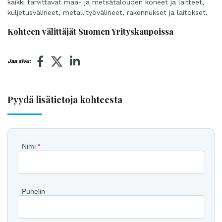
kaikki tarvittavat maa- ja metsätalouden koneet ja laitteet,
kuljetusvälineet, metallityövälineet, rakennukset ja laitokset.
Kohteen välittäjät Suomen Yrityskaupoissa
Jaa sivu:
Pyydä lisätietoja kohteesta
Pyydä
Nimi
*
lisätietoja
kohteesta
Puhelin