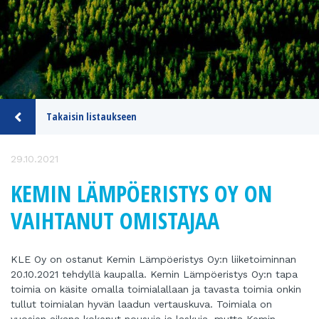
Takaisin listaukseen
29.10.2021
KEMIN LÄMPÖERISTYS OY ON
VAIHTANUT OMISTAJAA
KLE Oy on ostanut Kemin Lämpöeristys Oy:n liiketoiminnan
20.10.2021 tehdyllä kaupalla. Kemin Lämpöeristys Oy:n tapa
toimia on käsite omalla toimialallaan ja tavasta toimia onkin
tullut toimialan hyvän laadun vertauskuva. Toimiala on
vuosien aikana kokenut nousuja ja laskuja, mutta Kemin