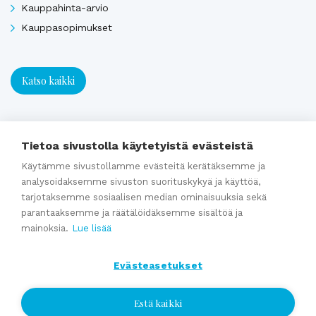
Kauppahinta-arvio
Kauppasopimukset
Katso kaikki
Ajankohtaista
Tietoa sivustolla käytetyistä evästeistä
Käytämme sivustollamme evästeitä kerätäksemme ja
Webinaaritallenne: Onko yrityksesi myyntikunnossa? Näin
analysoidaksemme sivuston suorituskykyä ja käyttöä,
valmistaudut yrityskauppaan ajoissa
tarjotaksemme sosiaalisen median ominaisuuksia sekä
parantaaksemme ja räätälöidäksemme sisältöä ja
Kumppaniblogi: Avio-oikeus ja omistajanvaihdos
mainoksia.
Lue lisää
Yrityskauppablogi: Miksi käyttää yritysvälittäjää
yrityskaupassa?
Evästeasetukset
Yrityskauppablogi: Yritysvälittäjän työ kulissien takana
Yrityskauppablogi: Miten valmistella yritys myyntikuntoon 12
Estä kaikki
kuukautta ennen kauppaa