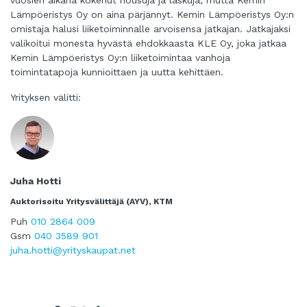
Lämpöeristys Oy on aina pärjännyt. Kemin Lämpöeristys Oy:n
omistaja halusi liiketoiminnalle arvoisensa jatkajan. Jatkajaksi
valikoitui monesta hyvästä ehdokkaasta KLE Oy, joka jatkaa
Kemin Lämpöeristys Oy:n liiketoimintaa vanhoja
toimintatapoja kunnioittaen ja uutta kehittäen.
Yrityksen välitti:
Juha Hotti
Auktorisoitu Yritysvälittäjä (AYV), KTM
Puh
010 2864 009
Gsm
040 3589 901
juha.hotti@yrityskaupat.net