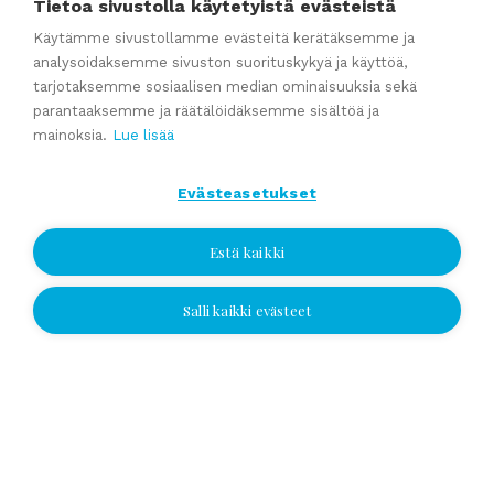
Tietoa sivustolla käytetyistä evästeistä
valmistaudut yrityskauppaan ajoissa
Käytämme sivustollamme evästeitä kerätäksemme ja
Kumppaniblogi: Avio-oikeus ja omistajanvaihdos
analysoidaksemme sivuston suorituskykyä ja käyttöä,
Yrityskauppablogi: Miksi käyttää yritysvälittäjää
tarjotaksemme sosiaalisen median ominaisuuksia sekä
parantaaksemme ja räätälöidäksemme sisältöä ja
yrityskaupassa?
mainoksia.
Lue lisää
Yrityskauppablogi: Yritysvälittäjän työ kulissien takana
Yrityskauppablogi: Miten valmistella yritys myyntikuntoon 12
Evästeasetukset
kuukautta ennen kauppaa
Estä kaikki
Katso kaikki
Salli kaikki evästeet
Jätä yhteydenottopyyntö
Jätä yhteydenottopyyntö
Valitse sijainti ja jätä numerosi tai
sähköpostiosoitteesi, niin otamme
yhteyttä!