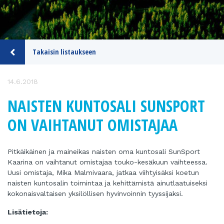
Takaisin listaukseen
14.6.2018
NAISTEN KUNTOSALI SUNSPORT
ON VAIHTANUT OMISTAJAA
Pitkäikäinen ja maineikas naisten oma kuntosali SunSport
Kaarina on vaihtanut omistajaa touko-kesäkuun vaihteessa.
Uusi omistaja, Mika Malmivaara, jatkaa viihtyisäksi koetun
naisten kuntosalin toimintaa ja kehittämistä ainutlaatuiseksi
kokonaisvaltaisen yksilöllisen hyvinvoinnin tyyssijaksi.
Lisätietoja: