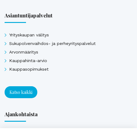
Asiantuntijapalvelut
Yrityskaupan välitys
Sukupolvenvaihdos- ja perheyrityspalvelut
Arvonmääritys
Kauppahinta-arvio
Kauppasopimukset
Katso kaikki
Ajankohtaista
Webinaaritallenne: Onko yrityksesi myyntikunnossa? Näin