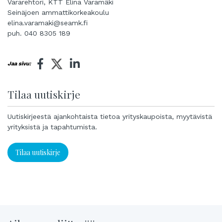
Vararehtori, KTT Elina Varamäki
Seinäjoen ammattikorkeakoulu
elina.varamaki@seamk.fi
puh. 040 8305 189
Jaa sivu:
Tilaa uutiskirje
Uutiskirjeestä ajankohtaista tietoa yrityskaupoista, myytävistä
yrityksistä ja tapahtumista.
Tilaa uutiskirje