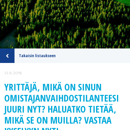
Takaisin listaukseen
13.6.2018
YRITTÄJÄ, MIKÄ ON SINUN
OMISTAJANVAIHDOSTILANTEESI
JUURI NYT? HALUATKO TIETÄÄ,
MIKÄ SE ON MUILLA? VASTAA