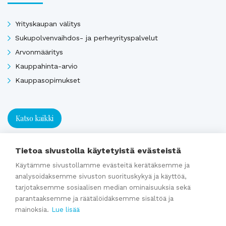
Yrityskaupan välitys
Sukupolvenvaihdos- ja perheyrityspalvelut
Arvonmääritys
Kauppahinta-arvio
Kauppasopimukset
Katso kaikki
Tietoa sivustolla käytetyistä evästeistä
Ajankohtaista
Käytämme sivustollamme evästeitä kerätäksemme ja
analysoidaksemme sivuston suorituskykyä ja käyttöä,
Webinaaritallenne: Onko yrityksesi myyntikunnossa? Näin
tarjotaksemme sosiaalisen median ominaisuuksia sekä
parantaaksemme ja räätälöidäksemme sisältöä ja
valmistaudut yrityskauppaan ajoissa
mainoksia.
Lue lisää
Kumppaniblogi: Avio-oikeus ja omistajanvaihdos