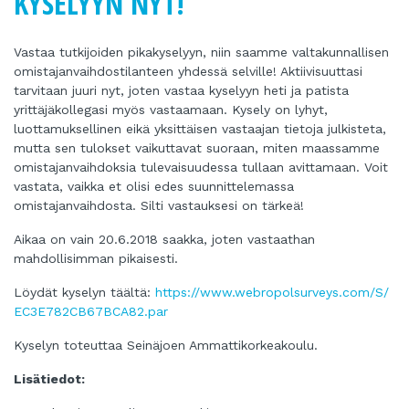
KYSELYYN NYT!
Vastaa tutkijoiden pikakyselyyn, niin saamme valtakunnallisen
omistajanvaihdostilanteen yhdessä selville! Aktiivisuuttasi
tarvitaan juuri nyt, joten vastaa kyselyyn heti ja patista
yrittäjäkollegasi myös vastaamaan. Kysely on lyhyt,
luottamuksellinen eikä yksittäisen vastaajan tietoja julkisteta,
mutta sen tulokset vaikuttavat suoraan, miten maassamme
omistajanvaihdoksia tulevaisuudessa tullaan avittamaan. Voit
vastata, vaikka et olisi edes suunnittelemassa
omistajanvaihdosta. Silti vastauksesi on tärkeä!
Aikaa on vain 20.6.2018 saakka, joten vastaathan
mahdollisimman pikaisesti.
Löydät kyselyn täältä:
https://www.webropolsurveys.com/S/
EC3E782CB67BCA82.par
Kyselyn toteuttaa Seinäjoen Ammattikorkeakoulu.
Lisätiedot: