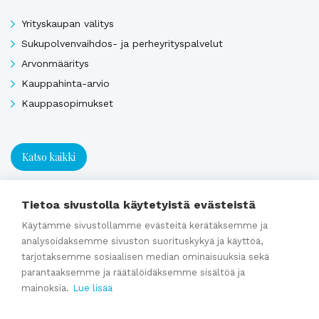
Yrityskaupan välitys
Sukupolvenvaihdos- ja perheyrityspalvelut
Arvonmääritys
Kauppahinta-arvio
Kauppasopimukset
Katso kaikki
Tietoa sivustolla käytetyistä evästeistä
Ajankohtaista
Käytämme sivustollamme evästeitä kerätäksemme ja
analysoidaksemme sivuston suorituskykyä ja käyttöä,
Webinaaritallenne: Onko yrityksesi myyntikunnossa? Näin
tarjotaksemme sosiaalisen median ominaisuuksia sekä
parantaaksemme ja räätälöidäksemme sisältöä ja
valmistaudut yrityskauppaan ajoissa
mainoksia.
Lue lisää
Kumppaniblogi: Avio-oikeus ja omistajanvaihdos
Yrityskauppablogi: Miksi käyttää yritysvälittäjää