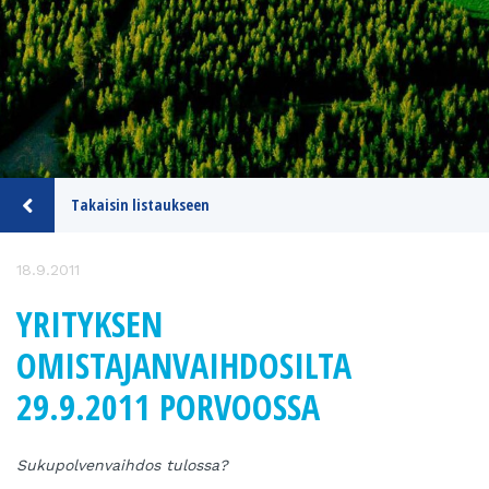
Takaisin listaukseen
18.9.2011
YRITYKSEN
OMISTAJANVAIHDOSILTA
29.9.2011 PORVOOSSA
Sukupolvenvaihdos tulossa?