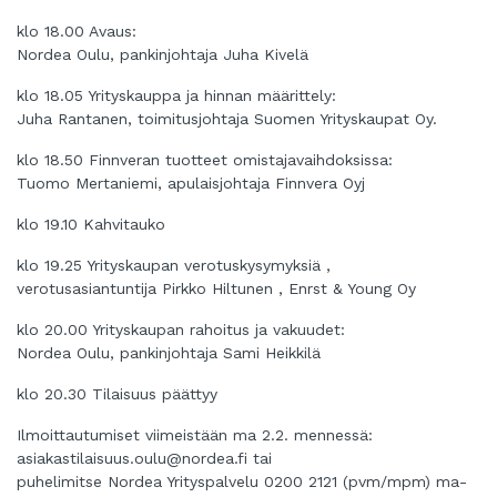
klo 18.00 Avaus:
Nordea Oulu, pankinjohtaja Juha Kivelä
klo 18.05 Yrityskauppa ja hinnan määrittely:
Juha Rantanen, toimitusjohtaja Suomen Yrityskaupat Oy.
klo 18.50 Finnveran tuotteet omistajavaihdoksissa:
Tuomo Mertaniemi, apulaisjohtaja Finnvera Oyj
klo 19.10 Kahvitauko
klo 19.25 Yrityskaupan verotuskysymyksiä ,
verotusasiantuntija Pirkko Hiltunen , Enrst & Young Oy
klo 20.00 Yrityskaupan rahoitus ja vakuudet:
Nordea Oulu, pankinjohtaja Sami Heikkilä
klo 20.30 Tilaisuus päättyy
Ilmoittautumiset viimeistään ma 2.2. mennessä:
asiakastilaisuus.oulu@nordea.fi
tai
puhelimitse Nordea Yrityspalvelu 0200 2121 (pvm/mpm) ma-