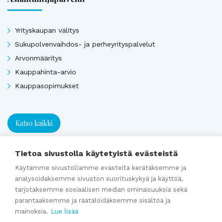
Yrityskaupan välitys
Sukupolvenvaihdos- ja perheyrityspalvelut
Arvonmääritys
Kauppahinta-arvio
Kauppasopimukset
Katso kaikki
Tietoa sivustolla käytetyistä evästeistä
Ajankohtaista
Käytämme sivustollamme evästeitä kerätäksemme ja
analysoidaksemme sivuston suorituskykyä ja käyttöä,
tarjotaksemme sosiaalisen median ominaisuuksia sekä
Webinaaritallenne: Onko yrityksesi myyntikunnossa? Näin
parantaaksemme ja räätälöidäksemme sisältöä ja
valmistaudut yrityskauppaan ajoissa
mainoksia.
Lue lisää
Kumppaniblogi: Avio-oikeus ja omistajanvaihdos