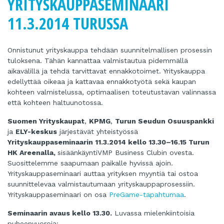
YRITYSKAUPPASEMINAARI
11.3.2014 TURUSSA
Onnistunut yrityskauppa tehdään suunnitelmallisen prosessin
tuloksena. Tähän kannattaa valmistautua pidemmällä
aikavälillä ja tehdä tarvittavat ennakkotoimet. Yrityskauppa
edellyttää oikeaa ja kattavaa ennakkotyötä sekä kaupan
kohteen valmistelussa, optimaalisen toteutustavan valinnassa
että kohteen haltuunotossa.
Suomen Yrityskaupat
,
KPMG
,
Turun Seudun Osuuspankki
ja
ELY-keskus
järjestävät yhteistyössä
Yrityskauppaseminaarin 11.3.2014 kello 13.30–16.15 Turun
HK Areenalla,
sisäänkäynti
VMP Business Clubin ovesta.
Suosittelemme saapumaan paikalle hyvissä ajoin.
Yrityskauppaseminaari auttaa yrityksen myyntiä tai ostoa
suunnittelevaa valmistautumaan yrityskauppaprosessiin.
Yrityskauppaseminaari on osa
PreGame-tapahtumaa
.
Seminaarin avaus
kello 13.30.
Luvassa mielenkiintoisia
puheenvuoroja: