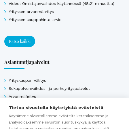
Video: Omistajanvaihdos käytännössä (48:21 minuuttia)
Yrityksen arvonmääritys
Yrityksen kauppahinta-arvio
Katso kaikki
Asiantuntijapalvelut
Yrityskaupan välitys
Sukupolvenvaihdos- ja perheyrityspalvelut
Arvonmääritys
Kauppahinta-arvio
Tietoa sivustolla käytetyistä evästeistä
Kauppasopimukset
Käytämme sivustollamme evästeitä kerätäksemme ja
analysoidaksemme sivuston suorituskykyä ja käyttöä,
tarjotaksemme sosiaalisen median ominaisuuksia sekä