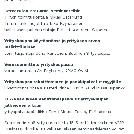
T
ervetuloa PreGame-seminaareihin
TPS:n toimitusjohtaja Niklas Österlund
Turun elinkeinojohtaja Niko Kyynäräinen
hallituksen puheenjohtaja Petteri Koponen, Supercell
Yrityskauppa käytännössä ja yrityksen arvon
määrittäminen
toimitusjohtaja Juha Rantanen, Suomen Yrityskaupat
Verosuunnittelu yrityskaupassa
veroasiantuntija Ari Engblom, KPMG Oy Ab
Yrityskaupan rahoittaminen ja pankkipalvelut myyjälle
liiketoimintajohtaja Petteri Rinne, Turun Seudun Osuuspankki
ELY-keskuksen Kehittämispalvelut yrityskaupan
jälkeiseen aikaan
yrityspalvelupäällikkö Timo Metsä-Tokila, ELY-keskus
Seminaarin päätyttyä noin kello 16.15 buffetpäivällinen VMP
Business Clubilla. Päivällisen jälkeen seminaarivieraat voivat