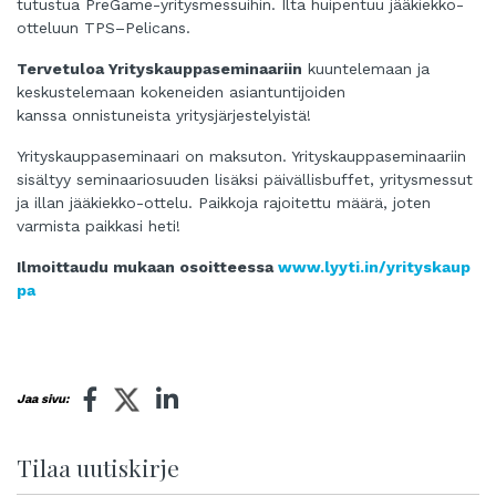
tutustua PreGame-yritysmessuihin. Ilta huipentuu jääkiekko-
otteluun TPS–Pelicans.
Tervetuloa
Yrityskauppaseminaariin
kuuntelemaan ja
keskustelemaan kokeneiden asiantuntijoiden
kanssa onnistuneista yritysjärjestelyistä!
Yrityskauppaseminaari on
maksuton. Yrityskauppaseminaariin
sisältyy
seminaariosuuden lisäksi päivällisbuffet, yritysmessut
ja illan jääkiekko-ottelu. Paikkoja rajoitettu määrä, joten
varmista paikkasi heti!
Ilmoittaudu mukaan osoitteessa
www.lyyti.in/yrityskaup
pa
Jaa sivu:
Tilaa uutiskirje