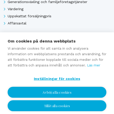
Generationsväxling och familjeföretagstjänster
Värdering
Uppskattat försäljningpris
Affärsavtal
Om cookies på denna webbplats
Se alla
Vi använder cookies för att samla in och analysera
information om webbplatsens prestanda och användning, för
att förbättra funktioner kopplade till sociala medier och för
att förbättra och anpassa innehåll och annonser.
Läs mer
Inställningar för cookies
Avböj alla cookies
Tillåt alla cookies
Jag vill bli kontaktad