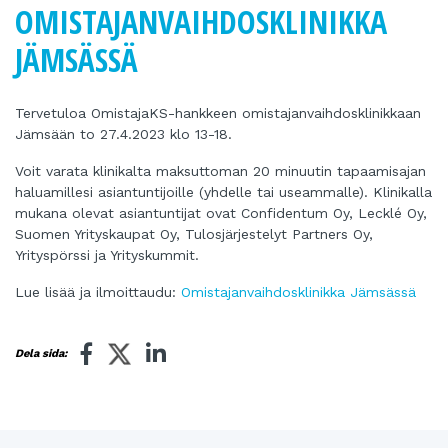
OMISTAJANVAIHDOSKLINIKKA
JÄMSÄSSÄ
Tervetuloa OmistajaKS-hankkeen omistajanvaihdosklinikkaan
Jämsään to 27.4.2023 klo 13-18.
Voit varata klinikalta maksuttoman 20 minuutin tapaamisajan
haluamillesi asiantuntijoille (yhdelle tai useammalle). Klinikalla
mukana olevat asiantuntijat ovat Confidentum Oy, Lecklé Oy,
Suomen Yrityskaupat Oy, Tulosjärjestelyt Partners Oy,
Yrityspörssi ja Yrityskummit.
Lue lisää ja ilmoittaudu:
Omistajanvaihdosklinikka Jämsässä
Dela sida: