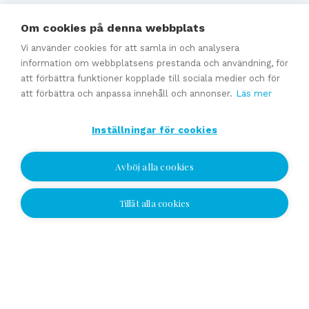
Värdering
Om cookies på denna webbplats
Uppskattat försäljningpris
Affärsavtal
Vi använder cookies för att samla in och analysera
information om webbplatsens prestanda och användning, för
att förbättra funktioner kopplade till sociala medier och för
att förbättra och anpassa innehåll och annonser.
Läs mer
Se alla
Inställningar för cookies
Avböj alla cookies
Tillåt alla cookies
Jag vill bli kontaktad
Jag vill bli kontaktad
Välj plats och lämna ditt nummer eller e-
postadress och vi kontaktar dig!