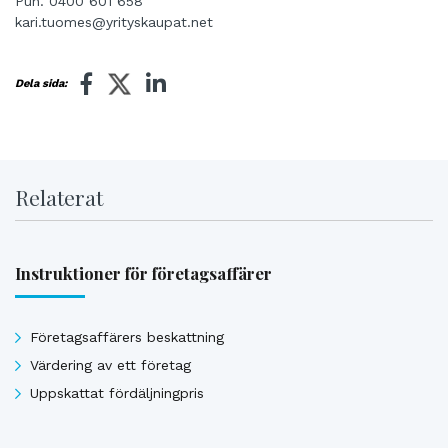
Puh. 0400 601 658
kari.tuomes@yrityskaupat.net
Dela sida:
Relaterat
Instruktioner för företagsaffärer
Företagsaffärers beskattning
Värdering av ett företag
Uppskattat fördäljningpris