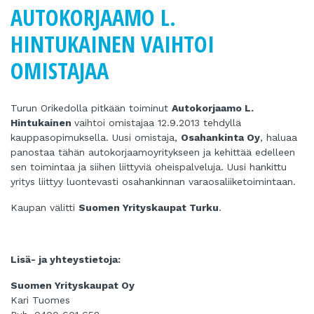
AUTOKORJAAMO L.
HINTUKAINEN VAIHTOI
OMISTAJAA
Turun Orikedolla pitkään toiminut
Autokorjaamo L.
Hintukainen
vaihtoi omistajaa 12.9.2013 tehdyllä
kauppasopimuksella. Uusi omistaja,
Osahankinta Oy
, haluaa
panostaa tähän autokorjaamoyritykseen ja kehittää edelleen
sen toimintaa ja siihen liittyviä oheispalveluja. Uusi hankittu
yritys liittyy luontevasti osahankinnan varaosaliiketoimintaan.
Kaupan välitti
Suomen Yrityskaupat Turku
.
Lisä- ja yhteystietoja:
Suomen Yrityskaupat Oy
Kari Tuomes