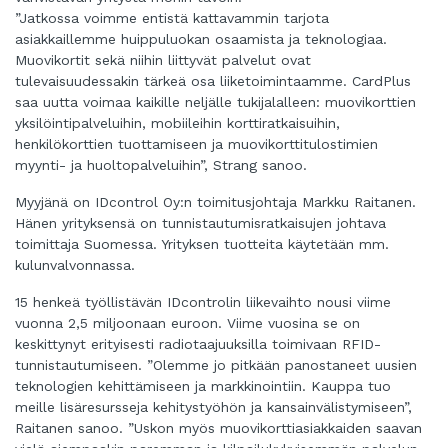
”Jatkossa voimme entistä kattavammin tarjota
asiakkaillemme huippuluokan osaamista ja teknologiaa.
Muovikortit sekä niihin liittyvät palvelut ovat
tulevaisuudessakin tärkeä osa liiketoimintaamme. CardPlus
saa uutta voimaa kaikille neljälle tukijalalleen: muovikorttien
yksilöintipalveluihin, mobiileihin korttiratkaisuihin,
henkilökorttien tuottamiseen ja muovikorttitulostimien
myynti- ja huoltopalveluihin”, Strang sanoo.
Myyjänä on IDcontrol Oy:n toimitusjohtaja Markku Raitanen.
Hänen yrityksensä on tunnistautumisratkaisujen johtava
toimittaja Suomessa. Yrityksen tuotteita käytetään mm.
kulunvalvonnassa.
15 henkeä työllistävän IDcontrolin liikevaihto nousi viime
vuonna 2,5 miljoonaan euroon. Viime vuosina se on
keskittynyt erityisesti radiotaajuuksilla toimivaan RFID-
tunnistautumiseen. ”Olemme jo pitkään panostaneet uusien
teknologien kehittämiseen ja markkinointiin. Kauppa tuo
meille lisäresursseja kehitystyöhön ja kansainvälistymiseen”,
Raitanen sanoo. ”Uskon myös muovikorttiasiakkaiden saavan