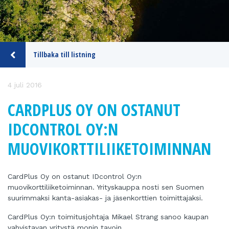
Tillbaka till listning
4 juli 2016
CARDPLUS OY ON OSTANUT
IDCONTROL OY:N
MUOVIKORTTILIIKETOIMINNAN
CardPlus Oy on ostanut IDcontrol Oy:n
muovikorttiliiketoiminnan. Yrityskauppa nosti sen Suomen
suurimmaksi kanta-asiakas- ja jäsenkorttien toimittajaksi.
CardPlus Oy:n toimitusjohtaja Mikael Strang sanoo kaupan
vahvistavan yritystä monin tavoin.