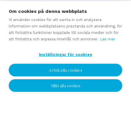
Experttjänster
Om cookies på denna webbplats
Vi använder cookies för att samla in och analysera
Förmedling av en företagsaffär
information om webbplatsens prestanda och användning, för
att förbättra funktioner kopplade till sociala medier och för
Generationsväxling och familjeföretagstjänster
att förbättra och anpassa innehåll och annonser.
Läs mer
Värdering
Uppskattat försäljningpris
Inställningar för cookies
Affärsavtal
Avböj alla cookies
Se alla
Tillåt alla cookies
Jag vill bli kontaktad
Jag vill bli kontaktad
Välj plats och lämna ditt nummer eller e-
postadress och vi kontaktar dig!