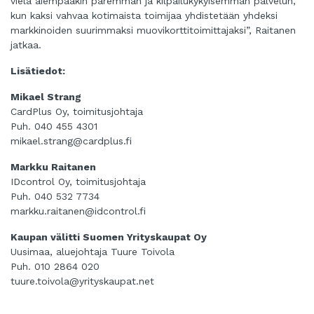
vielä aiempaakin paremman ja kilpailukykyisemmän palvelun,
kun kaksi vahvaa kotimaista toimijaa yhdistetään yhdeksi
markkinoiden suurimmaksi muovikorttitoimittajaksi”, Raitanen
jatkaa.
Lisätiedot:
Mikael Strang
CardPlus Oy, toimitusjohtaja
Puh. 040 455 4301
mikael.strang@cardplus.fi
Markku Raitanen
IDcontrol Oy, toimitusjohtaja
Puh. 040 532 7734
markku.raitanen@idcontrol.fi
Kaupan välitti Suomen Yrityskaupat Oy
Uusimaa, aluejohtaja Tuure Toivola
Puh. 010 2864 020
tuure.toivola@yrityskaupat.net