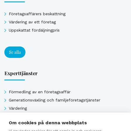
Företagsaffärers beskattning
Värdering av ett företag
Uppskattat fördäljningpris
Se alla
Experttjänster
Förmedling av en företagsaffär
Generationsväxling och familjeföretagstjänster
Värdering
Uppskattat försäljningpris
Om cookies på denna webbplats
Affärsavtal