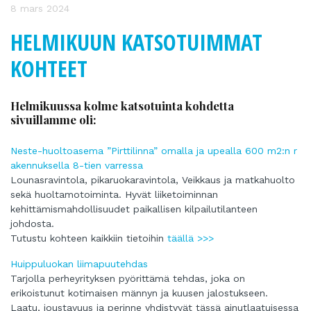
8 mars 2024
HELMIKUUN KATSOTUIMMAT
KOHTEET
Helmikuussa kolme katsotuinta kohdetta
sivuillamme oli:
Neste-huoltoasema ”Pirttilinna” omalla ja upealla 600 m2:n r
akennuksella 8-tien varressa
Lounasravintola, pikaruokaravintola, Veikkaus ja matkahuolto
sekä huoltamotoiminta. Hyvät liiketoiminnan
kehittämismahdollisuudet paikallisen kilpailutilanteen
johdosta.
Tutustu kohteen kaikkiin tietoihin
täällä >>>
Huippuluokan liimapuutehdas
Tarjolla perheyrityksen pyörittämä tehdas, joka on
erikoistunut kotimaisen männyn ja kuusen jalostukseen.
Laatu, joustavuus ja perinne yhdistyvät tässä ainutlaatuisessa