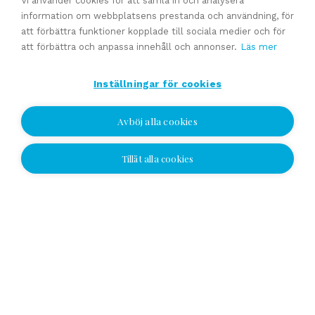
Vi använder cookies för att samla in och analysera
information om webbplatsens prestanda och användning, för
att förbättra funktioner kopplade till sociala medier och för
Se alla
att förbättra och anpassa innehåll och annonser.
Läs mer
Inställningar för cookies
Avböj alla cookies
Tillåt alla cookies
Jag vill bli kontaktad
Jag vill bli kontaktad
Välj plats och lämna ditt nummer eller e-
postadress och vi kontaktar dig!
Yhteydenottopyyntö
SV