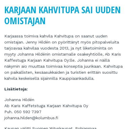
KARJAAN KAHVITUPA SAI UUDEN
OMISTAJAN
Karjaassa toimiva kahvila Kahvitupa on saanut uuden
omistajan. Jenny Hildén on pyörittänyt myös pitopalveluita
tarjoavaa kahvilaa vuodesta 2013, ja nyt liiketoiminta on
myyty Johanna Hildénin omistamalle osakeyhtiölle, Ab Karis
Kaffestuga Karjaan Kahvitupa Oy:lle. Johanna ei näillä
näkymin aio muuttaa toimivaa konseptia juurikaan. Kahvitupa
on paikallisten, kesäasukkaiden ja turistien erittäin suosittu
kahvila keskeisellä sijainnilla Kauppiaankadulla.
Lisätietoja:
Johanna Hildén
Ab Karis Kaffetstuga Karjaan Kahvitupa Oy
Puh. 050 592 7397
johanna.hilden@kolumbus.fi
Kaupan välitti Suomen Yrityskaupat, Pohjanmaa