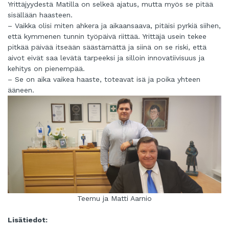
Yrittäjyydestä Matilla on selkeä ajatus, mutta myös se pitää
sisällään haasteen.
– Vaikka olisi miten ahkera ja aikaansaava, pitäisi pyrkiä siihen,
että kymmenen tunnin työpäivä riittää. Yrittäjä usein tekee
pitkää päivää itseään säästämättä ja siinä on se riski, että
aivot eivät saa levätä tarpeeksi ja silloin innovatiivisuus ja
kehitys on pienempää.
– Se on aika vaikea haaste, toteavat isä ja poika yhteen
ääneen.
Teemu ja Matti Aarnio
Lisätiedot: