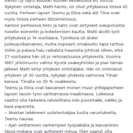
Aarnio Oy täytti kuluvan vuoden kesäkuussa 60 vuotta.
Nykyinen omistaja, Matti Aarnio, on ollut yrityksessä töissä 42
vuotta. Perheen lapset Teemu ja Elina sekä äiti Tiina ovat
myös töissä perheen tilitoimistossa.
Aarnion perheessä tieto ja taito ovat siirtyneet sukupolvelta
toiselle esimerkin ja kokeilemisen kautta. Matti aloitti työt
yrityksessä jo 14-vuotiaana. Työnkuva oli aluksi
juoksupoikamainen, mutta nopeasti omaksuttu tapa tarttua
töihin ja palava halu ratkaista haasteita johtivat siihen, että
27-vuotiaana hän oli jo vetovastuussa yrityksestä. Vuonna
1987 yhtiömuoto vaihtui Ky:stä osakeyhtiöksi ja pian tämän
jälkeen Matti siirtyi yrityksen omistajaksi. Hän on omistanut
yrityksen yli 30 vuotta, nykyään yhdessä vaimonsa Tiinan
kanssa. Tiinalla on 30 % osakkeista.
Teemu ja Elina ovat kasvaneet monen muun yrittäjäperheen
lapsen tavoin työn värittämässä maailmassa. Leikeissä
saattoi olla tärkeänä rekvisiittana isän puvuntakki, salkku ja
kasa papereita.
– Muistan leikkineeni uutistenlukijaa tuolla varustuksella,
Teemu nauraa.
– Ajan viettäminen vanhempien työpaikalla ja kasvaminen
tässä mukana ovat auttaneet minua. Olen saanut olla