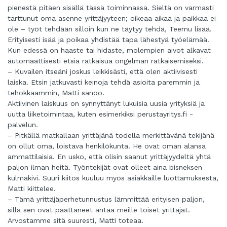
pienestä pitäen sisällä tässä toiminnassa. Sieltä on varmasti
tarttunut oma asenne yrittäjyyteen; oikeaa aikaa ja paikkaa ei
ole – työt tehdään silloin kun ne täytyy tehdä, Teemu lisää.
Erityisesti isää ja poikaa yhdistää tapa lähestyä työelämää.
Kun edessä on haaste tai hidaste, molempien aivot alkavat
automaattisesti etsiä ratkaisua ongelman ratkaisemiseksi.
– Kuvailen itseäni joskus leikkisästi, että olen aktiivisesti
laiska. Etsin jatkuvasti keinoja tehdä asioita paremmin ja
tehokkaammin, Matti sanoo.
Aktiivinen laiskuus on synnyttänyt lukuisia uusia yrityksiä ja
uutta liiketoimintaa, kuten esimerkiksi perustayritys.fi -
palvelun.
– Pitkällä matkallaan yrittäjänä todella merkittävänä tekijänä
on ollut oma, loistava henkilökunta. He ovat oman alansa
ammattilaisia. En usko, että olisin saanut yrittäjyydeltä yhtä
paljon ilman heitä. Työntekijät ovat olleet aina bisneksen
kulmakivi. Suuri kiitos kuuluu myös asiakkaille luottamuksesta,
Matti kiittelee.
– Tämä yrittäjäperhetunnustus lämmittää erityisen paljon,
sillä sen ovat päättäneet antaa meille toiset yrittäjät.
Arvostamme sitä suuresti, Matti toteaa.