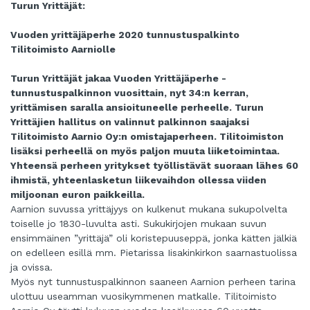
Turun Yrittäjät:
Vuoden yrittäjäperhe 2020 tunnustuspalkinto
Tilitoimisto Aarniolle
Turun Yrittäjät jakaa Vuoden Yrittäjäperhe -
tunnustuspalkinnon vuosittain, nyt 34:n kerran,
yrittämisen saralla ansioituneelle perheelle. Turun
Yrittäjien hallitus on valinnut palkinnon saajaksi
Tilitoimisto Aarnio Oy:n omistajaperheen. Tilitoimiston
lisäksi perheellä on myös paljon muuta liiketoimintaa.
Yhteensä perheen yritykset työllistävät suoraan lähes 60
ihmistä, yhteenlasketun liikevaihdon ollessa viiden
miljoonan euron paikkeilla.
Aarnion suvussa yrittäjyys on kulkenut mukana sukupolvelta
toiselle jo 1830-luvulta asti. Sukukirjojen mukaan suvun
ensimmäinen ”yrittäjä” oli koristepuuseppä, jonka kätten jälkiä
on edelleen esillä mm. Pietarissa Iisakinkirkon saarnastuolissa
ja ovissa.
Myös nyt tunnustuspalkinnon saaneen Aarnion perheen tarina
ulottuu useamman vuosikymmenen matkalle. Tilitoimisto