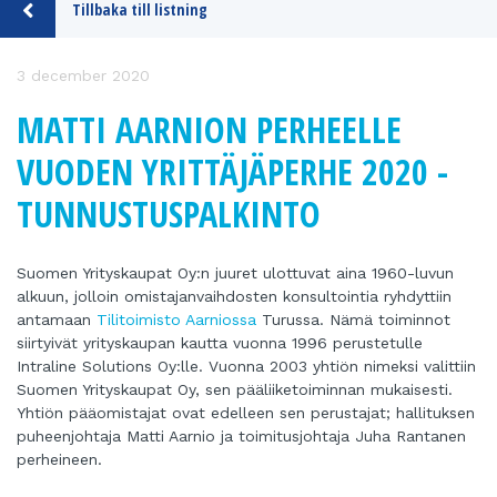
Tillbaka till listning
3 december 2020
MATTI AARNION PERHEELLE
VUODEN YRITTÄJÄPERHE 2020 -
TUNNUSTUSPALKINTO
Suomen Yrityskaupat Oy:n juuret ulottuvat aina 1960-luvun
alkuun, jolloin omistajanvaihdosten konsultointia ryhdyttiin
antamaan
Tilitoimisto Aarniossa
Turussa. Nämä toiminnot
siirtyivät yrityskaupan kautta vuonna 1996 perustetulle
Intraline Solutions Oy:lle. Vuonna 2003 yhtiön nimeksi valittiin
Suomen Yrityskaupat Oy, sen pääliiketoiminnan mukaisesti.
Yhtiön pääomistajat ovat edelleen sen perustajat; hallituksen
puheenjohtaja Matti Aarnio ja toimitusjohtaja Juha Rantanen
perheineen.