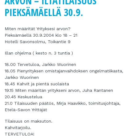
ARVON – ILTATILAISUUS
PIEKSÄMÄELLÄ 30.9.
Miten määrität Yrityksesi arvon?
Pieksämäellä 30.9.2004 klo 18 – 21
Hotelli Savonsolmu, Toikantie 9
Illan ohjelma ( kesto n. 3 tuntia )
18.00 Tervetuloa, Jarkko Wuorinen
18.05 Pienyrityksen omistajanvaihdoksen ongelmatiikasta,
Jarkko Wuorinen
18.45 Kahvit ja pientä suolaista
19.15 Miten määritän yritykseni arvon, Juha Rantanen
20.45 Keskustelua
21.0 Tilaisuuden päätös, Mirja Haavikko, toimitusjohtaja,
Etelä-Savon Yrittäjät
Tilaisuus on maksuton.
Kahvitarjoilu.
TERVETULOA!