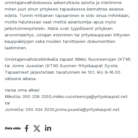
omistajanvaihdoksessa askarruttavia asioita ja mietimme
miten juuri sinun yrityksesi tapauksessa kannattaa asiassa
edetä. Tunnin mittainen tapaaminen ei sido sinua mihinkään,
mutta halutessasi saat meiltä asiantuntija-apua myös
jatkotoimenpiteisiin. Näitä ovat tyypillisesti yrityksen
arvonmääritys, ostajan etsiminen tai yrityskauppaan liittyvien
kauppakirjojen sekä muiden tarvittavien dokumenttien
laatiminen.
Omistajanvaihdosklinikalla tapaat Mikko Ruosteenojan (KTM)
tai Jonne Juuselan (KTM) Suomen Yrityskaupat Oy:stä.
Tapaamiset järjestetään tasatunnein ke 10.1. klo 9-16.00
välisenä aikana.
Varaa oma aikasi
Mikolta: 050 328 3250,
mikko.ruosteenoja@yrityskaupat.net
tai
Jonnelta: 050 434 3030,
jonne.juusela@yrityskaupat.net
Dela sida: