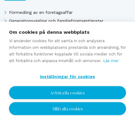
Förmedling av en företagsaffär
Generationsväxling och familjeföretagstjänster
Värdering
Om cookies på denna webbplats
Uppskattat försäljningpris
Vi använder cookies för att samla in och analysera
Affärsavtal
information om webbplatsens prestanda och användning, för
att förbättra funktioner kopplade till sociala medier och för
att förbättra och anpassa innehåll och annonser.
Läs mer
Se alla
Inställningar för cookies
Avböj alla cookies
Tillåt alla cookies
Jag vill bli kontaktad
Jag vill bli kontaktad