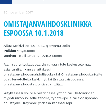
30 november 2017
OMISTAJANVAIHDOSKLINIKKA
ESPOOSSA 10.1.2018
Aika:
Keskiviikko 10.1.2018, ajanvarauksella
Paikka:
YritysEspoo
Osoite:
Tekniikantie 12, 02150 Espoo
Älä mieti yrityskauppaa yksin, vaan tule keskustelemaan
asiantuntijan kanssa yrityksesi
omistajanvaihdosmahdollisuuksista! Omistajanvaihdosklinikalle
ovat tervetulleita kaikki nyt tai lähitulevaisuudessa
omistajanvaihdosta pohtivat yrittäjät.
Yrityksessäsi voi olla mietinnässä yhtiön tai liiketoiminnan
myynti ulkopuoliselle taholle, työntekijöille tai sidosryhmän
edustajalle. Käymme yhdessä kanssasi läpi