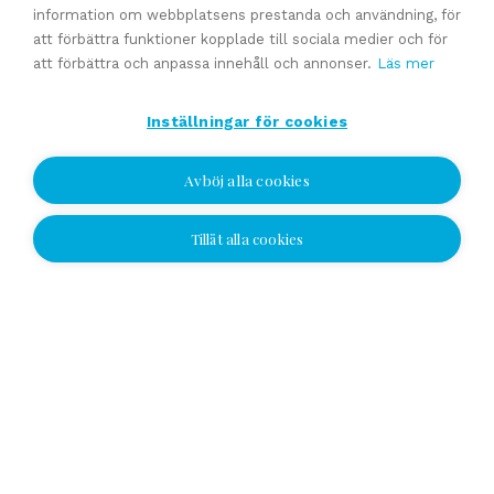
information om webbplatsens prestanda och användning, för
att förbättra funktioner kopplade till sociala medier och för
Experttjänster
att förbättra och anpassa innehåll och annonser.
Läs mer
Inställningar för cookies
Förmedling av en företagsaffär
Generationsväxling och familjeföretagstjänster
Avböj alla cookies
Värdering
Uppskattat försäljningpris
Tillåt alla cookies
Jag vill bli kontaktad
Affärsavtal
Jag vill bli kontaktad
Se alla
Välj plats och lämna ditt nummer eller e-
postadress och vi kontaktar dig!
Yhteydenottopyyntö
SV