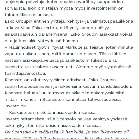
laajempia palveluja, kuten suurien pyörähdyskappaleiden
sorvausta. Ison omistajan myötä myös investointeihin on
taloudellisia resursseja.
Esko Groupin entinen yrittäjä, kehitys- ja valmistuspäällikkönä
jatkava Vesa Esko kertoo, että yrityskauppa näkyy
asiakaspalvelun paranemisena. Esko Groupin asiakkaat voivat
olla jatkossakin yhteydessä häneen.
– Hallinnolliset työt siirtyvät Markulle ja Teijalle, joten minulle
vapautuu aikaa siihen, mitä parhaiten osaan. Tästä lähtien
vastaan asiakaspalvelusta ja asiakastoimituksista aina
suunnittelusta valmistukseen asti. Aiomme myös yhtenäistää
toimittajaverkostoa.
Rinnasto on ollut tyytyväinen erityisesti Esko Groupin
suunnitteluosaamiseen ja näkee siinä kasvun mahdollisuuden.
Rinnasto haluaa kuulla myös asiakkaiden näkemyksiä siitä,
millaisiin koneisiin Scansolon kannattaa tulevaisuudessa
investoida.
– Keskustelen mielelläni asiakkaiden kanssa
investointitarpeista, sillä Scansolo haluaa kehittyä yhdessä
sekä nykyisten että uusien asiakkaiden kanssa.
Oy Scansolo Ab työllistää 17 henkilöä, ja sen liikevaihto oli
vuonna 2020 n. 3,2 miljoonaa euroa. Esko Group työllistää