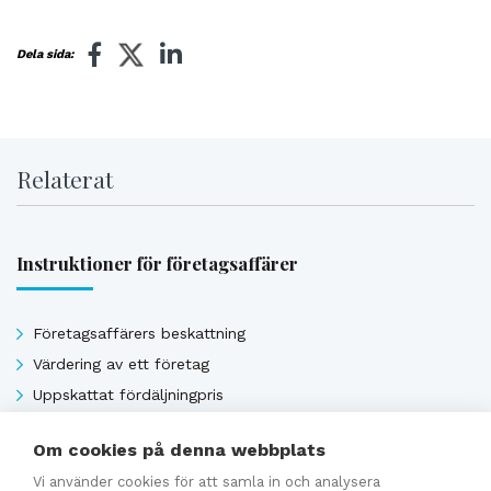
Dela sida:
Relaterat
Instruktioner för företagsaffärer
Företagsaffärers beskattning
Värdering av ett företag
Uppskattat fördäljningpris
Om cookies på denna webbplats
Se alla
Vi använder cookies för att samla in och analysera