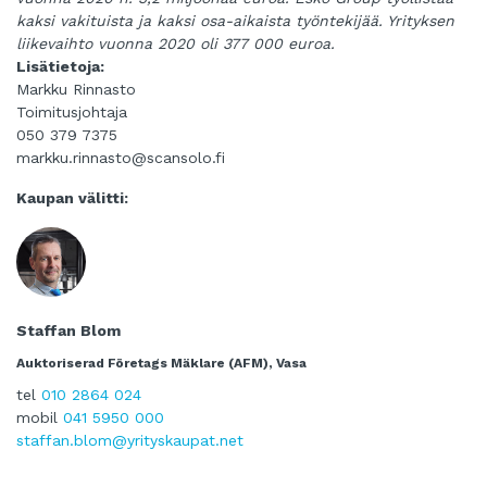
kaksi vakituista ja kaksi osa-aikaista työntekijää. Yrityksen
liikevaihto vuonna 2020 oli 377 000 euroa.
Lisätietoja:
Markku Rinnasto
Toimitusjohtaja
050 379 7375
markku.rinnasto@scansolo.fi
Kaupan välitti:
Staffan Blom
Auktoriserad Företags Mäklare (AFM), Vasa
tel
010 2864 024
mobil
041 5950 000
staffan.blom@yrityskaupat.net