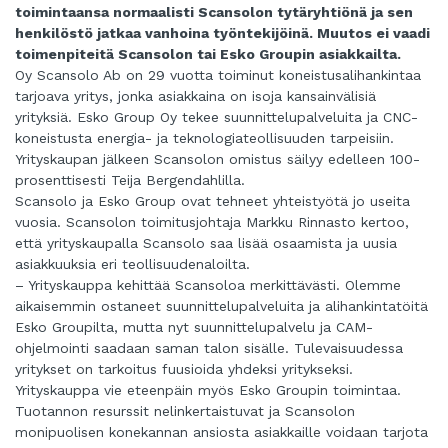
toimintaansa normaalisti Scansolon tytäryhtiönä ja sen
henkilöstö jatkaa vanhoina työntekijöinä. Muutos ei vaadi
toimenpiteitä Scansolon tai Esko Groupin asiakkailta.
Oy Scansolo Ab on 29 vuotta toiminut koneistusalihankintaa
tarjoava yritys, jonka asiakkaina on isoja kansainvälisiä
yrityksiä. Esko Group Oy tekee suunnittelupalveluita ja CNC-
koneistusta energia- ja teknologiateollisuuden tarpeisiin.
Yrityskaupan jälkeen Scansolon omistus säilyy edelleen 100-
prosenttisesti Teija Bergendahlilla.
Scansolo ja Esko Group ovat tehneet yhteistyötä jo useita
vuosia. Scansolon toimitusjohtaja Markku Rinnasto kertoo,
että yrityskaupalla Scansolo saa lisää osaamista ja uusia
asiakkuuksia eri teollisuudenaloilta.
– Yrityskauppa kehittää Scansoloa merkittävästi. Olemme
aikaisemmin ostaneet suunnittelupalveluita ja alihankintatöitä
Esko Groupilta, mutta nyt suunnittelupalvelu ja CAM-
ohjelmointi saadaan saman talon sisälle. Tulevaisuudessa
yritykset on tarkoitus fuusioida yhdeksi yritykseksi.
Yrityskauppa vie eteenpäin myös Esko Groupin toimintaa.
Tuotannon resurssit nelinkertaistuvat ja Scansolon
monipuolisen konekannan ansiosta asiakkaille voidaan tarjota