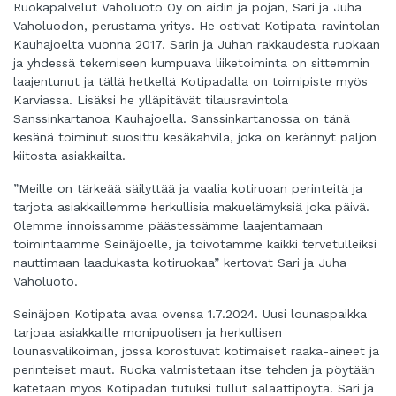
Ruokapalvelut Vaholuoto Oy on äidin ja pojan, Sari ja Juha
Vaholuodon, perustama yritys. He ostivat Kotipata-ravintolan
Kauhajoelta vuonna 2017. Sarin ja Juhan rakkaudesta ruokaan
ja yhdessä tekemiseen kumpuava liiketoiminta on sittemmin
laajentunut ja tällä hetkellä Kotipadalla on toimipiste myös
Karviassa. Lisäksi he ylläpitävät tilausravintola
Sanssinkartanoa Kauhajoella. Sanssinkartanossa on tänä
kesänä toiminut suosittu kesäkahvila, joka on kerännyt paljon
kiitosta asiakkailta.
”Meille on tärkeää säilyttää ja vaalia kotiruoan perinteitä ja
tarjota asiakkaillemme herkullisia makuelämyksiä joka päivä.
Olemme innoissamme päästessämme laajentamaan
toimintaamme Seinäjoelle, ja toivotamme kaikki tervetulleiksi
nauttimaan laadukasta kotiruokaa” kertovat Sari ja Juha
Vaholuoto.
Seinäjoen Kotipata avaa ovensa 1.7.2024. Uusi lounaspaikka
tarjoaa asiakkaille monipuolisen ja herkullisen
lounasvalikoiman, jossa korostuvat kotimaiset raaka-aineet ja
perinteiset maut. Ruoka valmistetaan itse tehden ja pöytään
katetaan myös Kotipadan tutuksi tullut salaattipöytä. Sari ja