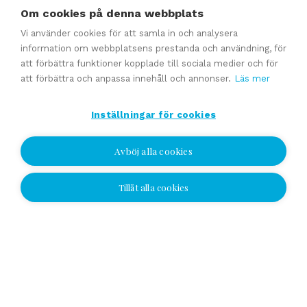
Om cookies på denna webbplats
Vi använder cookies för att samla in och analysera
Förmedling av en företagsaffär
information om webbplatsens prestanda och användning, för
Generationsväxling och familjeföretagstjänster
att förbättra funktioner kopplade till sociala medier och för
att förbättra och anpassa innehåll och annonser.
Läs mer
Värdering
Uppskattat försäljningpris
Inställningar för cookies
Affärsavtal
Avböj alla cookies
Se alla
Tillåt alla cookies
Jag vill bli kontaktad
Jag vill bli kontaktad
Välj plats och lämna ditt nummer eller e-
postadress och vi kontaktar dig!