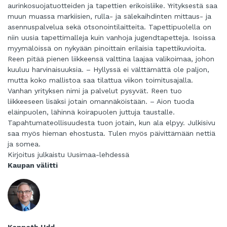
aurinkosuojatuotteiden ja tapettien erikoisliike. Yrityksestä saa
muun muassa markiisien, rulla- ja sälekaihdinten mittaus- ja
asennuspalvelua sekä otsonointilaitteita. Tapettipuolella on
niin uusia tapettimalleja kuin vanhoja jugendtapetteja. Isoissa
myymälöissä on nykyään pinoittain erilaisia tapettikuvioita.
Reen pitää pienen liikkeensä valttina laajaa valikoimaa, johon
kuuluu harvinaisuuksia. – Hyllyssä ei välttämättä ole paljon,
mutta koko mallistoa saa tilattua viikon toimitusajalla.
Vanhan yrityksen nimi ja palvelut pysyvät. Reen tuo
liikkeeseen lisäksi jotain omannäköistään. – Aion tuoda
eläinpuolen, lähinnä koirapuolen juttuja taustalle.
Tapahtumateollisuudesta tuon jotain, kun ala elpyy. Julkisivu
saa myös hieman ehostusta. Tulen myös päivittämään nettiä
ja somea.
Kirjoitus julkaistu Uusimaa-lehdessä
Kaupan välitti
Kenneth Udd