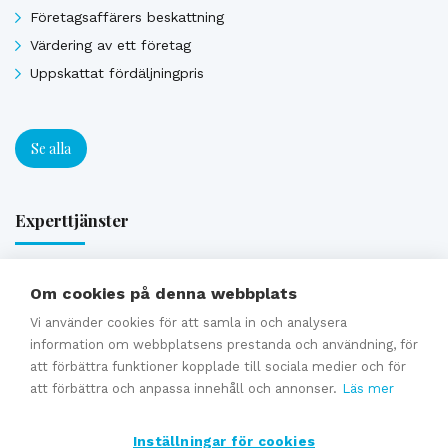
Företagsaffärers beskattning
Värdering av ett företag
Uppskattat fördäljningpris
Se alla
Experttjänster
Förmedling av en företagsaffär
Om cookies på denna webbplats
Generationsväxling och familjeföretagstjänster
Vi använder cookies för att samla in och analysera
Värdering
information om webbplatsens prestanda och användning, för
att förbättra funktioner kopplade till sociala medier och för
Uppskattat försäljningpris
att förbättra och anpassa innehåll och annonser.
Läs mer
Affärsavtal
Inställningar för cookies