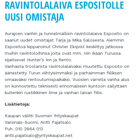
RAVINTOLALAIVA ESPOSITOLLE
UUSI OMISTAJA
Aurajoen vanhin ja tunnelmallisin ravintolalaiva Esposito on
saanut uudet omistajat Tarja ja Mika Salosesta. Aiemmin
Espositoa kipparoinut Christer Ekqvist keskittyy jatkossa
muihin ravintoloihinsa joita ovat mm. niin ikään Turussa
sijaitsevat Hunter’s Inn ja Rento.
Vanhasta troolarista ravintolalaivaksi muutettu Esposito on
äänestetty Turun viihtyisimmäksi ja parhaimman fiiliksen
omaavaksi rentoutumispaikaksi. Vuosien varrella vanha alus
on kunnostettu teknisesti erinomaiseen kuntoon säilyttäen
kuitenkin rustiikkinen ilme ja vanhan laivan fiilis.
Lisätietoja:
Kaupan välitti Suomen Yrityskaupat
Varsinais-Suomi, Antti Pajatsalo
Puh. 010 2864 013
antti.pajatsalo@yrityskaupat.net