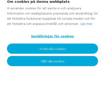
Om cookies på denna webbplats
Affärsavtal
Vi använder cookies för att samla in och analysera
information om webbplatsens prestanda och användning, för
att förbättra funktioner kopplade till sociala medier och för
Se alla
att förbättra och anpassa innehåll och annonser.
Läs mer
Inställningar för cookies
Avböj alla cookies
Tillåt alla cookies
Jag vill bli kontaktad
Jag vill bli kontaktad
Välj plats och lämna ditt nummer eller e-
postadress och vi kontaktar dig!
Yhteydenottopyyntö