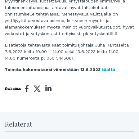
Myyntihenkisyys, luotettavuus, yritystalouden ymmärrys ja
tulosorientoituneisuus antavat hyvät lähtökohdat
onnistumiselle tehtävässä. Menestyvällä välittäjällä on
yrittäjyyttä arvostava asenne, kertyneen myynti- ja
elämänkokemuksen myötä mainiot vuorovaikutustaidot, hyvät
verkostot ja yrityskontaktit erityisesti pk-yrityskentällä.
Lisätietoja tehtävästä saat toimitusjohtaja Juha Rantaselta
7.6.2023 kello 10.00 – 14.00 sekä 13.6.2023 kello 11.00 –
14.00 numerosta p. 050 5445081.
Toimita hakemuksesi viimeistään 13.6.2023
täältä
Dela sida:
Relaterat