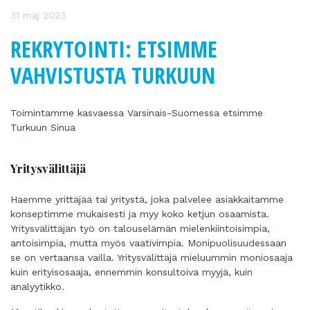
31 maj 2023
REKRYTOINTI: ETSIMME
VAHVISTUSTA TURKUUN
Toimintamme kasvaessa Varsinais-Suomessa etsimme
Turkuun Sinua
Yritysvälittäjä
Haemme yrittäjää tai yritystä, joka palvelee asiakkaitamme
konseptimme mukaisesti ja myy koko ketjun osaamista.
Yritysvälittäjän työ on talouselämän mielenkiintoisimpia,
antoisimpia, mutta myös vaativimpia. Monipuolisuudessaan
se on vertaansa vailla. Yritysvälittäjä mieluummin moniosaaja
kuin erityisosaaja, ennemmin konsultoiva myyjä, kuin
analyytikko.