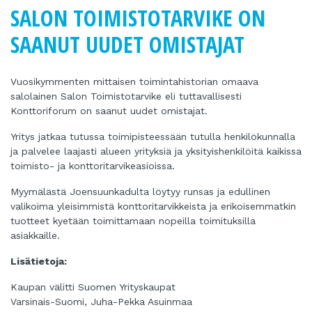
SALON TOIMISTOTARVIKE ON
SAANUT UUDET OMISTAJAT
Vuosikymmenten mittaisen toimintahistorian omaava
salolainen Salon Toimistotarvike eli tuttavallisesti
Konttoriforum on saanut uudet omistajat.
Yritys jatkaa tutussa toimipisteessään tutulla henkilökunnalla
ja palvelee laajasti alueen yrityksiä ja yksityishenkilöitä kaikissa
toimisto- ja konttoritarvikeasioissa.
Myymälästä Joensuunkadulta löytyy runsas ja edullinen
valikoima yleisimmistä konttoritarvikkeista ja erikoisemmatkin
tuotteet kyetään toimittamaan nopeilla toimituksilla
asiakkaille.
Lisätietoja:
Kaupan välitti Suomen Yrityskaupat
Varsinais-Suomi, Juha-Pekka Asuinmaa