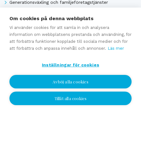
Generationsväxling och familjeföretagstjänster
Värdering
Om cookies på denna webbplats
Uppskattat försäljningpris
Vi använder cookies för att samla in och analysera
Affärsavtal
information om webbplatsens prestanda och användning, för
att förbättra funktioner kopplade till sociala medier och för
att förbättra och anpassa innehåll och annonser.
Läs mer
Se alla
Inställningar för cookies
Avböj alla cookies
Tillåt alla cookies
Jag vill bli kontaktad
Jag vill bli kontaktad
Välj plats och lämna ditt nummer eller e-