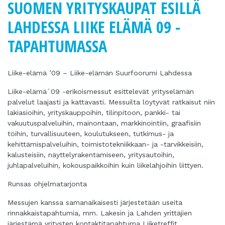
SUOMEN YRITYSKAUPAT ESILLÄ
LAHDESSA LIIKE ELÄMÄ 09 -
TAPAHTUMASSA
Liike-elämä ’09 – Liike-elämän Suurfoorumi Lahdessa
Liike-elämä´09 -erikoismessut esittelevät yrityselämän
palvelut laajasti ja kattavasti. Messuilta löytyvät ratkaisut niin
lakiasioihin, yrityskauppoihin, tilinpitoon, pankki- tai
vakuutuspalveluihin, mainontaan, markkinointiin, graafisiin
töihin, turvallisuuteen, koulutukseen, tutkimus- ja
kehittämispalveluihin, toimistotekniikkaan- ja -tarvikkeisiin,
kalusteisiin, näyttelyrakentamiseen, yritysautoihin,
juhlapalveluihin, kokouspaikkoihin kuin liikelahjoihin liittyen.
Runsas ohjelmatarjonta
Messujen kanssa samanaikaisesti järjestetään useita
rinnakkaistapahtumia, mm. Lakesin ja Lahden yrittäjien
järjestämä yritysten kontaktitapahtuma Liiketreffit,