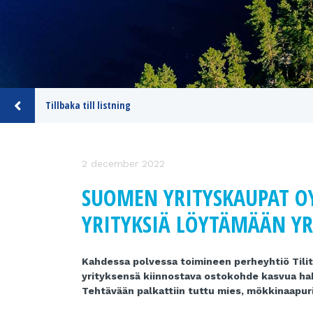
Tillbaka till listning
2 december 2022
SUOMEN YRITYSKAUPAT O
YRITYKSIÄ LÖYTÄMÄÄN YRI
Kahdessa polvessa toimineen perheyhtiö Tilit
yrityksensä kiinnostava ostokohde kasvua hake
Tehtävään palkattiin tuttu mies, mökkinaapuri