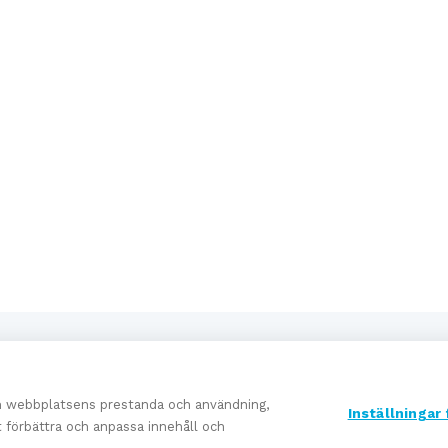
om webbplatsens prestanda och användning,
Inställningar
Experttjänster
tt förbättra och anpassa innehåll och