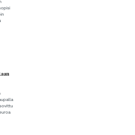
n
sopisi
in
ä
kaan
n
aupalla
sovittu
 euroa