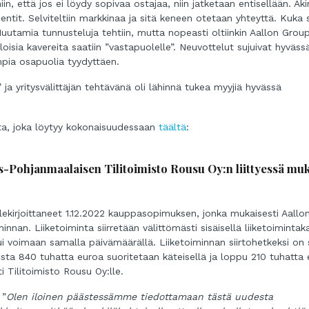
iin, että jos ei löydy sopivaa ostajaa, niin jatketaan entisellään. Aki
entit. Selviteltiin markkinaa ja sitä keneen otetaan yhteyttä. Kuka 
tamia tunnusteluja tehtiin, mutta nopeasti oltiinkin Aallon Group
oisia kavereita saatiin ”vastapuolelle”. Neuvottelut sujuivat hyväss
pia osapuolia tyydyttäen.
 ja yritysvälittäjän tehtävänä oli lähinnä tukea myyjiä hyvässä
esta, joka löytyy kokonaisuudessaan
täältä
:
s-Pohjanmaalaisen Tilitoimisto Rousu Oy:n liittyessä mu
lekirjoittaneet 1.12.2022 kauppasopimuksen, jonka mukaisesti Aallo
innan. Liiketoiminta siirretään välittömästi sisäisellä liiketoimintak
i voimaan samalla päivämäärällä. Liiketoiminnan siirtohetkeksi on 
osta 840 tuhatta euroa suoritetaan käteisellä ja loppu 210 tuhatta
Tilitoimisto Rousu Oy:lle.
 ”
Olen iloinen päästessämme tiedottamaan tästä uudesta