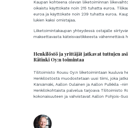
Kaupan kohteena olevan liiketoiminnan liikevaihto
oikaistu käyttökate noin 215 tuhatta euroa. Tilika
euroa ja käyttökate noin 239 tuhatta euroa. Kau
lukien kaksi omistajaa.
Liiketoimintakaupan yhteydessä ostajalle siirtyv
maksettavasta käteisvastikkeesta vähennettävä h
Henkilöstö ja yrittäjät jatkavat tuttujen a
Rätinki Oy:n toimintaa
Tilitoimisto Rousu Oy:n liiketoimintaan kuuluva h
Henkilöstöstä muodostetaan uusi tiimi, joka jatk
Kärsämäki, Aallon Oulainen ja Aallon Pulkkila -ni
Henkilökohtaista palvelua tarjoava Tilitoimisto 
kokonaisuuteen ja vahvistavat Aallon Pohjois-Su