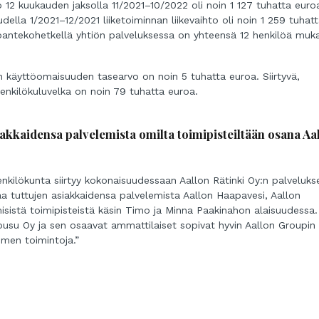
 12 kuukauden jaksolla 11/2021–10/2022 oli noin 1 127 tuhatta euroa
udella 1/2021–12/2021 liiketoiminnan liikevaihto oli noin 1 259 tuhat
pantekohetkellä yhtiön palveluksessa on yhteensä 12 henkilöä muk
än käyttöomaisuuden tasearvo on noin 5 tuhatta euroa. Siirtyvä,
enkilökuluvelka on noin 79 tuhatta euroa.
siakkaidensa palvelemista omilta toimipisteiltään osana Aa
enkilökunta siirtyy kokonaisuudessaan Aallon Rätinki Oy:n palveluks
aa tuttujen asiakkaidensa palvelemista Aallon Haapavesi, Aallon
misistä toimipisteistä käsin Timo ja Minna Paakinahon alaisuudessa.
Rousu Oy ja sen osaavat ammattilaiset sopivat hyvin Aallon Groupin
omen toimintoja.”