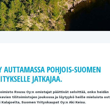
Y AUTTAMASSA POHJOIS-SUOMEN
TYKSELLE JATKAJAA.
oimisto Rousu Oy:n omistajat päättivät selvittää, onko heidän
vien tilitoimistojen joukossa ja löytyykö heille mieluista ost
 Kalajoelta, Suomen Yrityskaupat Oy:n Aki Keisu.