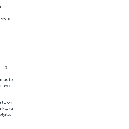
n
nolla,
ellä
iömuoto
inaho
aita on
n kasvu
lyitä.