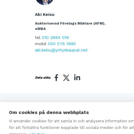
Aki Keisu
Auktoriserad Företags Mäklare (AFM),
eMBA
tel
010 2864 019
mobil
050 576 1995
aki.keisu@yrityskaupat.net
Dela sida:
Relaterat
Om cookies på denna webbplats
Vi använder cookies för att samla in och analysera information 
Instruktioner för företagsaffärer
för att förbättra funktioner kopplade till sociala medier och för a