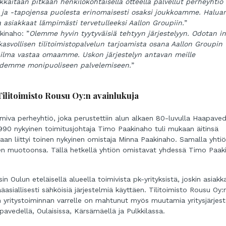
aitaan pitkään henkilökohtaisella otteella palvellut perheyhtiö
sa ja -tapojensa puolesta erinomaisesti osaksi joukkoamme. Halua
ja asiakkaat lämpimästi tervetulleeksi Aallon Groupiin.
”
kinaho: ”
Olemme hyvin tyytyväisiä tehtyyn järjestelyyn. Odotan in
svollisen tilitoimistopalvelun tarjoamista osana Aallon Groupin
ailma vastaa omaamme. Uskon järjestelyn antavan meille
idemme monipuoliseen palvelemiseen.
”
ilitoimisto Rousu Oy:n avainlukuja
imiva perheyhtiö, joka perustettiin alun alkaen 80-luvulla Haapaved
990 nykyinen toimitusjohtaja Timo Paakinaho tuli mukaan äitinsä
an liittyi toinen nykyinen omistaja Minna Paakinaho. Samalla yht
iseen muotoonsa. Tällä hetkellä yhtiön omistavat yhdessä Timo Paak
n Oulun eteläisellä alueella toimivista pk-yrityksistä, joskin asiakk
ääasiallisesti sähköisiä järjestelmiä käyttäen. Tilitoimisto Rousu Oy:
n yritystoiminnan varrelle on mahtunut myös muutamia yritysjärjeste
avedellä, Oulaisissa, Kärsämäellä ja Pulkkilassa.