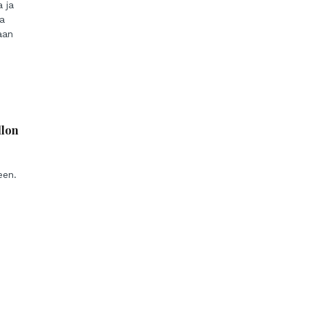
 ja
ta
aan
llon
een.