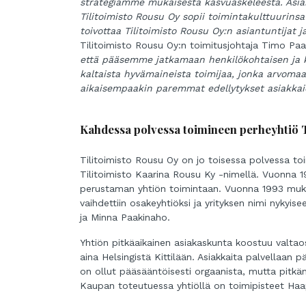
strategiamme mukaisesta kasvuaskeleesta. Asiakk
Tilitoimisto Rousu Oy sopii toimintakulttuurin
toivottaa Tilitoimisto Rousu Oy:n asiantuntijat 
Tilitoimisto Rousu Oy:n toimitusjohtaja Timo Paa
että pääsemme jatkamaan henkilökohtaisen ja ka
kaltaista hyvämaineista toimijaa, jonka arvoma
aikaisempaakin paremmat edellytykset asiakka
Kahdessa polvessa toimineen perheyhtiö T
Tilitoimisto Rousu Oy on jo toisessa polvessa to
Tilitoimisto Kaarina Rousu Ky -nimellä. Vuonna 1
perustaman yhtiön toimintaan. Vuonna 1993 muka
vaihdettiin osakeyhtiöksi ja yrityksen nimi nyky
ja Minna Paakinaho.
Yhtiön pitkäaikainen asiakaskunta koostuu valtaosi
aina Helsingistä Kittilään. Asiakkaita palvellaan p
on ollut pääsääntöisesti orgaanista, mutta pitkä
Kaupan toteutuessa yhtiöllä on toimipisteet Haap