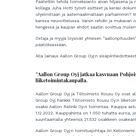
Päätettiin tehdä toimeksianto aivan hiljaisena ja n
kollega Juha Hotti työsti esitteet ja keräsi dokum
ohjelmiltaan ja aatemaailmaltaan parhaimmin? Muu
kanssa neuvottelussa. Varsin rehdin ja mukavan ol
hengessä ja kaupan ehdot saatiin sovittua molem
Ostaja ja myyjä löysivät yhteisen ”aallonpituuden”
päätöksessään.
Alla lainaus Aallon Group Oyj:n sisäpiiritiedotte
”Aallon Group Oyj jatkaa kasvuaan Pohjoi
liiketoimintakaupalla.
Aallon Group Oyj ja Tilitoimisto Rousu Oy ovat al
Group Oyj hankkii Tilitoimisto Rousu Oy:n liiketoim
osaksi Aallon Rätinki Oy:n toimintaa. Kauppa astu
1.12.2022. Kauppahinta on 1 050 tuhatta euroa, j
suuntaamalla yhteensä 21.532 osakkeen osakeanti 
Aallon Group Oyj:n toimitusjohtaja Ari Kelloniemi: