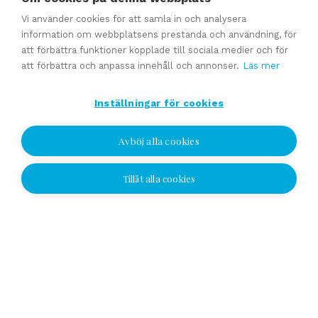
Affärsavtal
Vi använder cookies för att samla in och analysera
information om webbplatsens prestanda och användning, för
att förbättra funktioner kopplade till sociala medier och för
Se alla
att förbättra och anpassa innehåll och annonser.
Läs mer
Inställningar för cookies
Avböj alla cookies
Tillåt alla cookies
Jag vill bli kontaktad
Jag vill bli kontaktad
Välj plats och lämna ditt nummer eller e-
postadress och vi kontaktar dig!
Yhteydenottopyyntö