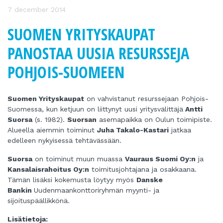
7 december 2014
SUOMEN YRITYSKAUPAT
PANOSTAA UUSIA RESURSSEJA
POHJOIS-SUOMEEN
Suomen Yrityskaupat
on vahvistanut resurssejaan Pohjois-
Suomessa, kun ketjuun on liittynyt uusi yritysvälittäjä
Antti
Suorsa
(s. 1982).
Suorsan
asemapaikka on Oulun toimipiste.
Alueella aiemmin toiminut
Juha Takalo-Kastari
jatkaa
edelleen nykyisessä tehtävässään.
Suorsa
on toiminut muun muassa
Vauraus Suomi Oy:n
ja
Kansalaisrahoitus Oy:n
toimitusjohtajana ja osakkaana.
Tämän lisäksi kokemusta löytyy myös
Danske
Bankin
Uudenmaankonttoriryhmän myynti- ja
sijoituspäällikkönä.
Lisätietoja: