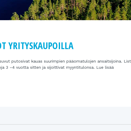
 YRITYSKAUPOILLA
 suvut putosivat kauas suurimpien pääomatulojen ansaitsijoina. List
oja 3 –4 vuotta sitten ja sijoittivat myyntitulonsa. Lue lisää