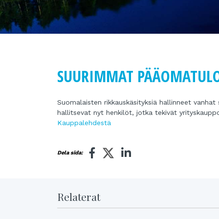
SUURIMMAT PÄÄOMATULOT
Suomalaisten rikkauskäsityksiä hallinneet vanhat
hallitsevat nyt henkilöt, jotka tekivät yrityskaupp
Kauppalehdestä
Dela sida:
Relaterat