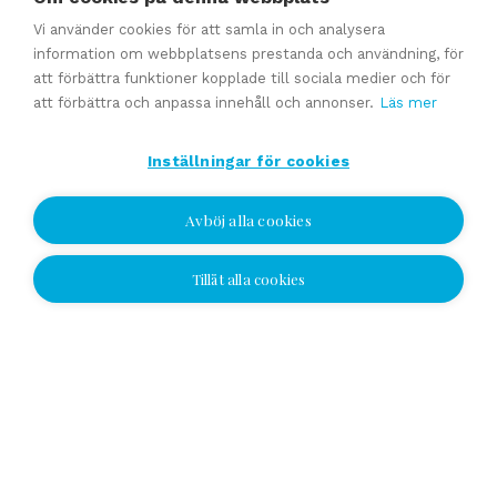
Affärsavtal
Vi använder cookies för att samla in och analysera
information om webbplatsens prestanda och användning, för
att förbättra funktioner kopplade till sociala medier och för
Se alla
att förbättra och anpassa innehåll och annonser.
Läs mer
Inställningar för cookies
Avböj alla cookies
Tillåt alla cookies
Jag vill bli kontaktad
Jag vill bli kontaktad
Välj plats och lämna ditt nummer eller e-
postadress och vi kontaktar dig!
Yhteydenottopyyntö