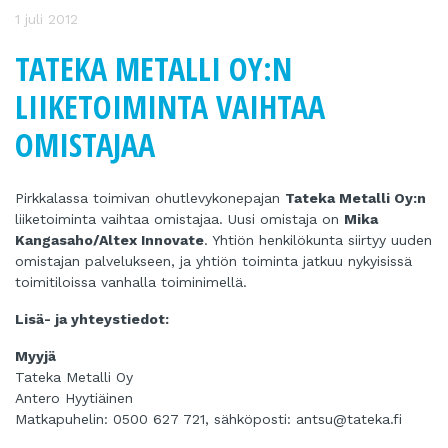
1 juli 2012
TATEKA METALLI OY:N
LIIKETOIMINTA VAIHTAA
OMISTAJAA
Pirkkalassa toimivan ohutlevykonepajan
Tateka Metalli Oy:n
liiketoiminta vaihtaa omistajaa. Uusi omistaja on
Mika
Kangasaho/Altex Innovate
. Yhtiön henkilökunta siirtyy uuden
omistajan palvelukseen, ja yhtiön toiminta jatkuu nykyisissä
toimitiloissa vanhalla toiminimellä.
Lisä- ja yhteystiedot:
Myyjä
Tateka Metalli Oy
Antero Hyytiäinen
Matkapuhelin: 0500 627 721, sähköposti:
antsu@tateka.fi