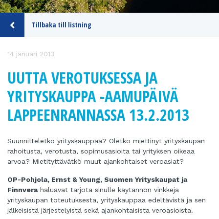
Tillbaka till listning
14 januari 2013
UUTTA VEROTUKSESSA JA
YRITYSKAUPPA -AAMUPÄIVÄ
LAPPEENRANNASSA 13.2.2013
Suunnitteletko yrityskauppaa? Oletko miettinyt yrityskaupan
rahoitusta, verotusta, sopimusasioita
tai yrityksen oikeaa
arvoa? Mietityttävätkö muut ajankohtaiset veroasiat?
OP-Pohjola, Ernst & Young, Suomen Yrityskaupat ja
Finnvera
haluavat tarjota sinulle käytännön
vinkkejä
yrityskaupan toteutuksesta, yrityskauppaa edeltävistä ja sen
jälkeisistä järjestelyistä
sekä ajankohtaisista veroasioista.