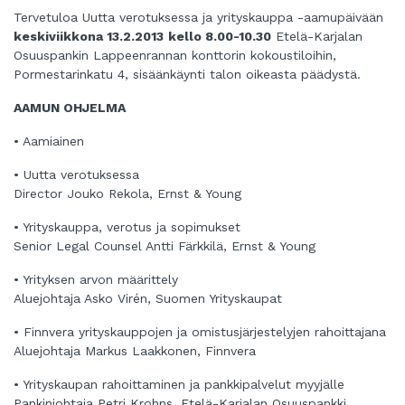
Tervetuloa Uutta verotuksessa ja yrityskauppa -aamupäivään
keskiviikkona 13.2.2013
kello 8.00-10.30
Etelä-Karjalan
Osuuspankin Lappeenrannan konttorin kokoustiloihin,
Pormestarinkatu 4, sisäänkäynti talon oikeasta päädystä.
AAMUN OHJELMA
• Aamiainen
• Uutta verotuksessa
Director Jouko Rekola, Ernst & Young
• Yrityskauppa, verotus ja sopimukset
Senior Legal Counsel Antti Färkkilä, Ernst & Young
• Yrityksen arvon määrittely
Aluejohtaja Asko Virén, Suomen Yrityskaupat
• Finnvera yrityskauppojen ja omistusjärjestelyjen rahoittajana
Aluejohtaja Markus Laakkonen, Finnvera
• Yrityskaupan rahoittaminen ja pankkipalvelut myyjälle
Pankinjohtaja Petri Krohns, Etelä-Karjalan Osuuspankki