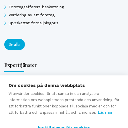
Företagsaffärers beskattning
Värdering av ett företag
Uppskattat fördäljningpris
Se alla
Experttjänster
Förmedling av en företagsaffär
Om cookies på denna webbplats
Generationsväxling och familjeföretagstjänster
Vi använder cookies för att samla in och analysera
Värdering
information om webbplatsens prestanda och användning, för
att förbättra funktioner kopplade till sociala medier och för
Uppskattat försäljningpris
att förbättra och anpassa innehåll och annonser.
Läs mer
Affärsavtal
Inställningar för cookies