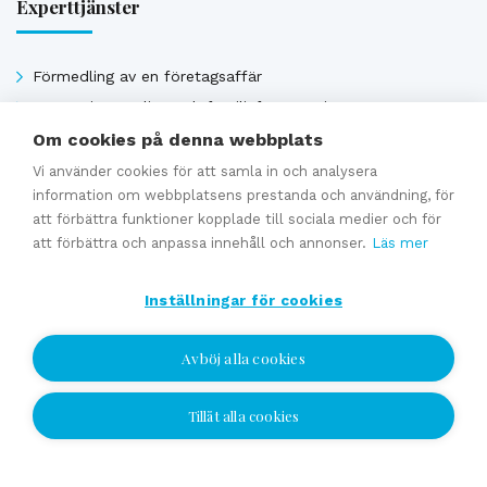
Experttjänster
Förmedling av en företagsaffär
Generationsväxling och familjeföretagstjänster
Värdering
Om cookies på denna webbplats
Uppskattat försäljningpris
Vi använder cookies för att samla in och analysera
information om webbplatsens prestanda och användning, för
Affärsavtal
att förbättra funktioner kopplade till sociala medier och för
att förbättra och anpassa innehåll och annonser.
Läs mer
Se alla
Inställningar för cookies
Avböj alla cookies
Tillåt alla cookies
Jag vill bli kontaktad