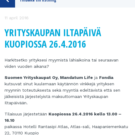
11 april 2016
YRITYSKAUPAN ILTAPÄIVÄ
KUOPIOSSA 26.4.2016
Harkitsetko yrityksesi myymistä lähiaikoina tai seuraavan
viiden vuoden aikana?
Suomen Yrityskaupat Oy, Mandatum Life
ja
Fondia
kutsuvat sinut kuulemaan käytännön vinkkejä yrityksen
myynnin toteutuksesta sekä myyntiä edeltävistä että sen
jälkeisistä järjestelyistä maksuttomaan Yrityskaupan
Iltapäivään.
Tilaisuus järjestetään
Kuopiossa 26.4.2016 kello 13.00 –
16.10
paikassa Hotelli Rantasipi Atlas, Atlas-sali, Haapaniemenkatu
22, 70110 Kuopio