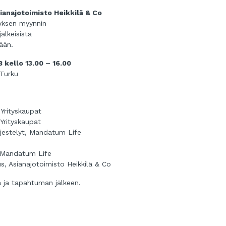
ianajotoimisto Heikkilä & Co
tyksen myynnin
älkeisistä
ään.
 kello 13.00 – 16.00
 Turku
Yrityskaupat
Yrityskaupat
rjestelyt, Mandatum Life
i, Mandatum Life
us, Asianajotoimisto Heikkilä & Co
a ja tapahtuman jälkeen.