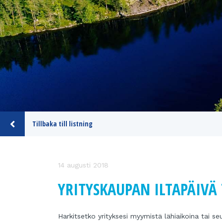
Tillbaka till listning
14 augusti 2018
YRITYSKAUPAN ILTAPÄIVÄ 
Harkitsetko yrityksesi myymistä lähiaikoina tai s