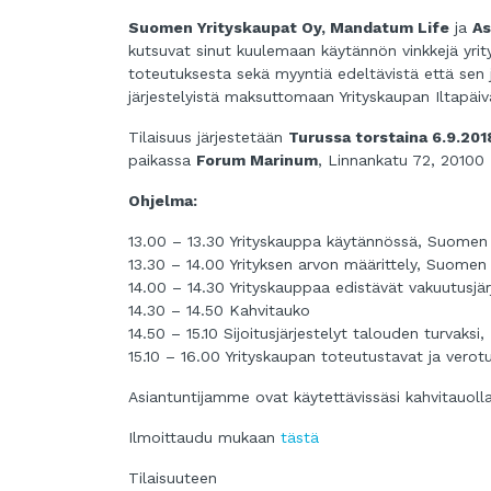
Suomen Yrityskaupat Oy, Mandatum Life
ja
As
kutsuvat sinut kuulemaan käytännön vinkkejä yri
toteutuksesta sekä myyntiä edeltävistä että sen j
järjestelyistä maksuttomaan Yrityskaupan Iltapäiv
Tilaisuus järjestetään
Turussa torstaina 6.9.2018
paikassa
Forum Marinum
, Linnankatu 72, 20100
Ohjelma:
13.00 – 13.30 Yrityskauppa käytännössä, Suomen 
13.30 – 14.00 Yrityksen arvon määrittely, Suomen 
14.00 – 14.30 Yrityskauppaa edistävät vakuutusjä
14.30 – 14.50 Kahvitauko
14.50 – 15.10 Sijoitusjärjestelyt talouden turvaks
15.10 – 16.00 Yrityskaupan toteutustavat ja verot
Asiantuntijamme ovat käytettävissäsi kahvitauoll
Ilmoittaudu mukaan
tästä
Tilaisuuteen