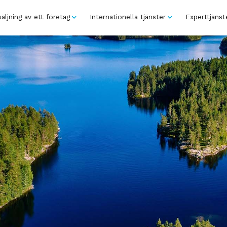
äljning av ett företag
Internationella tjänster
Experttjänst