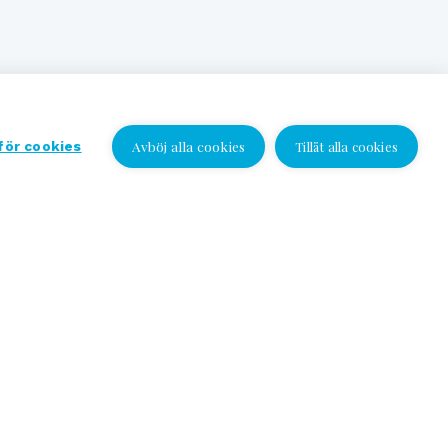
Avböj alla cookies
 för cookies
Tillåt alla cookies
Jag vill bli kontaktad
Jag vill bli kontaktad
Välj plats och lämna ditt nummer eller e-
postadress och vi kontaktar dig!
Yhteydenottopyyntö
SV
Telephone