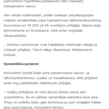
patoutunut myyntihalu purkautuisi näin nopeasti,
Keitaanniemi sanoo.
Hän viittaa tutkimuksiin, joiden mukaan yrityskauppojen
määrän ennakoidaan jopa tuplaantuvan lähitulevaisuudessa.
Suomessa on 78 000 yli 55-vuotiasta yrittäjää. Näistä neljä
kymmenestä on ilmoittanut, että yritys myydään
ulkopuoliselle.
– Entistä nuoremmat ovat halukkaita ottamaan riskejä ja
ostavat yrityksiä. Tämä näkyy tilastoissa, Keitaanniemi
iloitsee.
Dynamiikka paranee
Koivuniemi löytää lisää syitä parantuvasta talous- ja
rahoitustilanteesta. Lisäksi on havaittavissa, että yrityksiä
eivät myy pelkästään eläköityvät yrittäjät.
– Osalla yrittäjistä on heti alusta lähtien selvä exit-
suunnitelma. Se on yleisen dynamiikan kannalta hyvä asia.
Yritys on pidetty koko ajan kunnossa ja uusi ostajakin hakee
aina uutta kasvua, Koivuniemi kertoo.