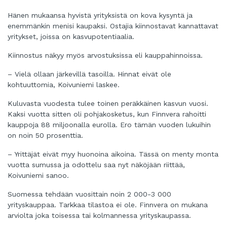
Hänen mukaansa hyvistä yrityksistä on kova kysyntä ja
enemmänkin menisi kaupaksi. Ostajia kiinnostavat kannattavat
yritykset, joissa on kasvupotentiaalia.
Kiinnostus näkyy myös arvostuksissa eli kauppahinnoissa.
– Vielä ollaan järkevillä tasoilla. Hinnat eivät ole
kohtuuttomia, Koivuniemi laskee.
Kuluvasta vuodesta tulee toinen peräkkäinen kasvun vuosi.
Kaksi vuotta sitten oli pohjakosketus, kun Finnvera rahoitti
kauppoja 88 miljoonalla eurolla. Ero tämän vuoden lukuihin
on noin 50 prosenttia.
– Yrittäjät eivät myy huonoina aikoina. Tässä on menty monta
vuotta sumussa ja odottelu saa nyt näköjään riittää,
Koivuniemi sanoo.
Suomessa tehdään vuosittain noin 2 000-3 000
yrityskauppaa. Tarkkaa tilastoa ei ole. Finnvera on mukana
arviolta joka toisessa tai kolmannessa yrityskaupassa.