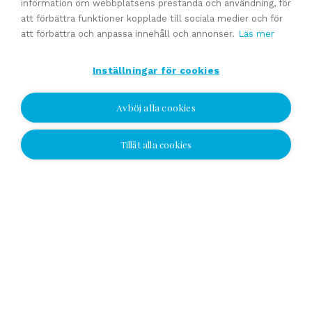
information om webbplatsens prestanda och användning, för
att förbättra funktioner kopplade till sociala medier och för
Experttjänster
att förbättra och anpassa innehåll och annonser.
Läs mer
Inställningar för cookies
Förmedling av en företagsaffär
Generationsväxling och familjeföretagstjänster
Avböj alla cookies
Värdering
Uppskattat försäljningpris
Tillåt alla cookies
Jag vill bli kontaktad
Affärsavtal
Jag vill bli kontaktad
Se alla
Välj plats och lämna ditt nummer eller e-
postadress och vi kontaktar dig!
Yhteydenottopyyntö
SV