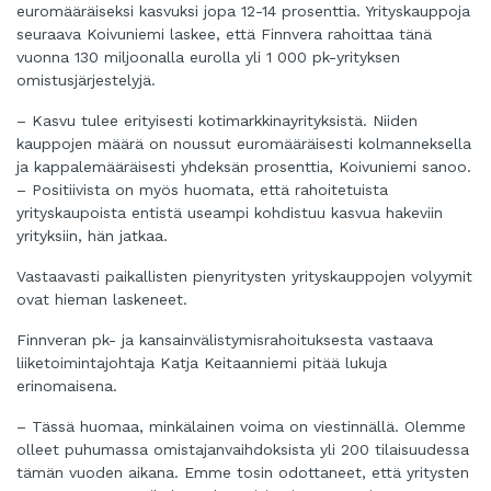
euromääräiseksi kasvuksi jopa 12-14 prosenttia. Yrityskauppoja
seuraava Koivuniemi laskee, että Finnvera rahoittaa tänä
vuonna 130 miljoonalla eurolla yli 1 000 pk-yrityksen
omistusjärjestelyjä.
– Kasvu tulee erityisesti kotimarkkinayrityksistä. Niiden
kauppojen määrä on noussut euromääräisesti kolmanneksella
ja kappalemääräisesti yhdeksän prosenttia, Koivuniemi sanoo.
– Positiivista on myös huomata, että rahoitetuista
yrityskaupoista entistä useampi kohdistuu kasvua hakeviin
yrityksiin, hän jatkaa.
Vastaavasti paikallisten pienyritysten yrityskauppojen volyymit
ovat hieman laskeneet.
Finnveran pk- ja kansainvälistymisrahoituksesta vastaava
liiketoimintajohtaja Katja Keitaanniemi pitää lukuja
erinomaisena.
– Tässä huomaa, minkälainen voima on viestinnällä. Olemme
olleet puhumassa omistajanvaihdoksista yli 200 tilaisuudessa
tämän vuoden aikana. Emme tosin odottaneet, että yritysten