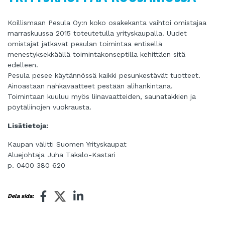
Koillismaan Pesula Oy:n koko osakekanta vaihtoi omistajaa
marraskuussa 2015 toteutetulla yrityskaupalla. Uudet
omistajat jatkavat pesulan toimintaa entisellä
menestyksekkäällä toimintakonseptilla kehittäen sitä
edelleen.
Pesula pesee käytännössä kaikki pesunkestävät tuotteet.
Ainoastaan nahkavaatteet pestään alihankintana.
Toimintaan kuuluu myös liinavaatteiden, saunatakkien ja
pöytäliinojen vuokrausta.
Lisätietoja:
Kaupan välitti Suomen Yrityskaupat
Aluejohtaja Juha Takalo-Kastari
p. 0400 380 620
Dela sida: