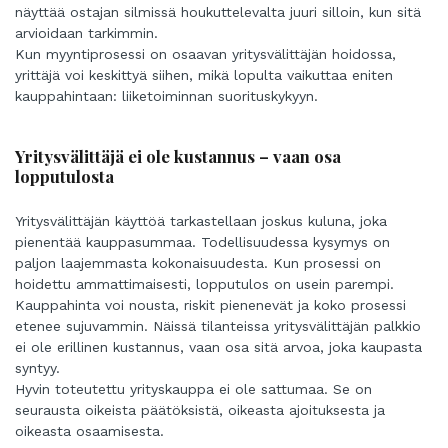
näyttää ostajan silmissä houkuttelevalta juuri silloin, kun sitä
arvioidaan tarkimmin.
Kun myyntiprosessi on osaavan yritysvälittäjän hoidossa,
yrittäjä voi keskittyä siihen, mikä lopulta vaikuttaa eniten
kauppahintaan: liiketoiminnan suorituskykyyn.
Yritysvälittäjä ei ole kustannus – vaan osa
lopputulosta
Yritysvälittäjän käyttöä tarkastellaan joskus kuluna, joka
pienentää kauppasummaa. Todellisuudessa kysymys on
paljon laajemmasta kokonaisuudesta. Kun prosessi on
hoidettu ammattimaisesti, lopputulos on usein parempi.
Kauppahinta voi nousta, riskit pienenevät ja koko prosessi
etenee sujuvammin. Näissä tilanteissa yritysvälittäjän palkkio
ei ole erillinen kustannus, vaan osa sitä arvoa, joka kaupasta
syntyy.
Hyvin toteutettu yrityskauppa ei ole sattumaa. Se on
seurausta oikeista päätöksistä, oikeasta ajoituksesta ja
oikeasta osaamisesta.