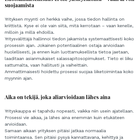
suojaamista
Yrityksen myynti on herkkä vaihe, jossa tiedon hallinta on
kriittistä. Kyse ei ole vain siitä, mitä kerrotaan – vaan kenelle,
milloin ja millä ehdoilla.
Yritysvälittäjä hallinnoi tiedon jakamista systemaattisesti koko
prosessin ajan. Jokainen potentiaalinen ostaja arvioidaan
huolellisesti, ja ennen kuin luottamuksellista tietoa jaetaan,
laaditaan asianmukaiset salassapitosopimukset. Tieto ei liiku
sattumalta, vaan hallitusti ja vaiheittain.
Ammattimaisesti hoidettu prosessi suojaa liiketoimintaa koko
myynnin ajan.
Aika on tekijä, joka aliarvioidaan lähes aina
Yrityskauppa ei tapahdu nopeasti, vaikka niin usein ajatellaan.
Prosessi vie aikaa, ja lähes aina enemmän kuin etukäteen
arvioidaan.
Samaan aikaan yrityksen pitäisi jatkaa normaalia
toimintaansa. Sen pitäisi pysyä kannattavana, kehittyä ja