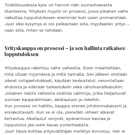
Todellisuudessa kyse on harvoin näin suoraviivaisesta
tilanteesta. Yrityksen myynti on prosessi, jossa jokainen vaihe
vaikuttaa lopputulokseen enemmän kuin usein ymmärretään.
Juuri siksi kysymys ei ole pelkästään siitä, myydäänkö yritys –
vaan siitä, miten se tehdään.
Yrityskauppa on prosessi – ja sen hallinta ratkaisee
lopputuloksen
Yrityskauppa rakentuu vaihe vaiheelta. Ensin määritellään,
mitä ollaan myymässä ja millä tarinalla. Sen jälkeen etsitään
oikeat ostajaehdokkaat, käydään keskustelut, neuvotellaan
ehdoista ja edetään tarkastuksiin sekä rahoitusratkaisuihin.
Jokainen näistä vaiheista sisältää valintoja, jotka heijastuvat
suoraan kauppahintaan, aikatauluun ja riskeihin.
Kun prosessi on hallittu, kauppa etenee johdonmukaisesti ja
ennakoitavasti. Kun se ei ole, pienetkin virheet alkavat
kertautua. Aikataulut venyvät, epävarmuus kasvaa ja
lopputulos jää usein kauas potentiaalista.
Juuri tässä kohtaa yritysvälittäjän merkitys korostuu. Hän ei