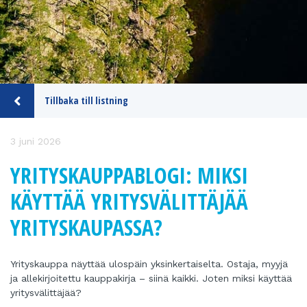
Tillbaka till listning
3 juni 2026
YRITYSKAUPPABLOGI: MIKSI
KÄYTTÄÄ YRITYSVÄLITTÄJÄÄ
YRITYSKAUPASSA?
Yrityskauppa näyttää ulospäin yksinkertaiselta. Ostaja, myyjä
ja allekirjoitettu kauppakirja – siinä kaikki. Joten miksi käyttää
yritysvälittäjää?