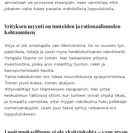
ainoastaan vie prosessia eteenpäin, vaan varmistaa, että
jokainen vaihe tukee parasta mahdollista lopputulosta.
Yrityksen myynti on tunteiden ja rationaalisuuden
kohtaaminen
Yritys ei ole omistajalle vain liiketoiminta. Se on vuosien työ,
päätöksiä, riskejä ja usein myös henkilökohtainen identiteetti.
Ostajalle tilanne on toinen. Hän tarkastelee yritystä
investointina, jonka arvo määrittyy tuoton, riskin ja
kasvupotentiaalin kautta.
Tämä näkökulmien ero tekee neuvotteluista epäsymmetrisiä.
Toinen puoli kokee, toinen analysoi.
Yritysvälittäjä tuo tilanteeseen tasapainon. Hän pitää
keskustelun faktoissa silloin, kun tunteet voivat ohjata liikaa,
ja toisaalta varmistaa, ettei myyjän näkökulma huku pelkkään
numeroanalyysiin. Usein juuri tässä syntyy ratkaiseva ero
lopputulokseen.
Luottamuksellisuus ei ole yksityiskohta – vaan arvon