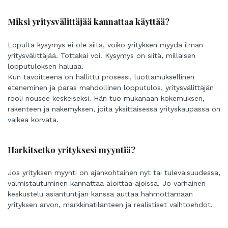
Miksi yritysvälittäjää kannattaa käyttää?
Lopulta kysymys ei ole siitä, voiko yrityksen myydä ilman
yritysvälittäjää. Tottakai voi. Kysymys on siitä, millaisen
lopputuloksen haluaa.
Kun tavoitteena on hallittu prosessi, luottamuksellinen
eteneminen ja paras mahdollinen lopputulos, yritysvälittäjän
rooli nousee keskeiseksi. Hän tuo mukanaan kokemuksen,
rakenteen ja näkemyksen, joita yksittäisessä yrityskaupassa on
vaikea korvata.
Harkitsetko yrityksesi myyntiä?
Jos yrityksen myynti on ajankohtainen nyt tai tulevaisuudessa,
valmistautuminen kannattaa aloittaa ajoissa. Jo varhainen
keskustelu asiantuntijan kanssa auttaa hahmottamaan
yrityksen arvon, markkinatilanteen ja realistiset vaihtoehdot.