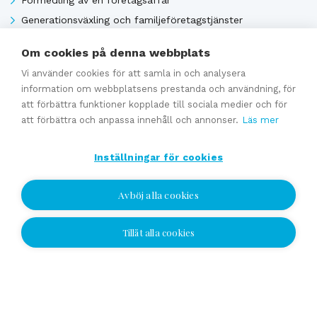
Generationsväxling och familjeföretagstjänster
Värdering
Om cookies på denna webbplats
Uppskattat försäljningpris
Vi använder cookies för att samla in och analysera
Affärsavtal
information om webbplatsens prestanda och användning, för
att förbättra funktioner kopplade till sociala medier och för
att förbättra och anpassa innehåll och annonser.
Läs mer
Se alla
Inställningar för cookies
Avböj alla cookies
Tillåt alla cookies
Jag vill bli kontaktad
Jag vill bli kontaktad
Välj plats och lämna ditt nummer eller e-