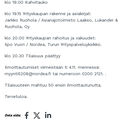
klo 19.00 Kahvitauko
klo 19.15 Yrityskaupan rakenne ja asiakirjat:
Jarkko Ruohola / Asianajotoimisto Laakso, Lukander &
Ruohola, Oy
klo 20.00 Yrityskaupan rahoitus ja vakuudet:
Ilpo Vuori / Nordea, Turun Yrityspalveluyksikkö.
klo 20.30 Tilaisuus päättyy
Ilmoittautumiset viimeistään ti 4.11. mennessä:
myynti5208@nordea.fi
tai numeroon 0200 2121. .
Tilaisuuteen mahtuu 50 ensin ilmoittautunutta.
Tervetuloa.
Dela sida: