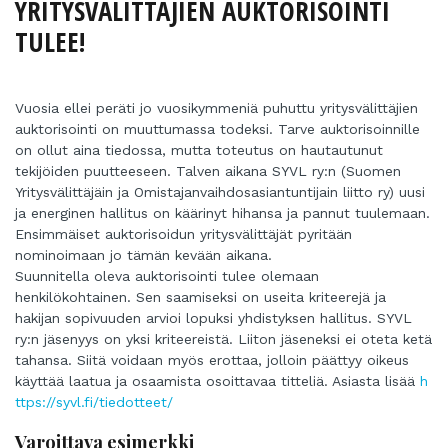
YRITYSVÄLITTÄJIEN AUKTORISOINTI
TULEE!
Vuosia ellei peräti jo vuosikymmeniä puhuttu yritysvälittäjien
auktorisointi on muuttumassa todeksi. Tarve auktorisoinnille
on ollut aina tiedossa, mutta toteutus on hautautunut
tekijöiden puutteeseen. Talven aikana SYVL ry:n (Suomen
Yritysvälittäjäin ja Omistajanvaihdosasiantuntijain liitto ry) uusi
ja energinen hallitus on käärinyt hihansa ja pannut tuulemaan.
Ensimmäiset auktorisoidun yritysvälittäjät pyritään
nominoimaan jo tämän kevään aikana.
Suunnitella oleva auktorisointi tulee olemaan
henkilökohtainen. Sen saamiseksi on useita kriteerejä ja
hakijan sopivuuden arvioi lopuksi yhdistyksen hallitus. SYVL
ry:n jäsenyys on yksi kriteereistä. Liiton jäseneksi ei oteta ketä
tahansa. Siitä voidaan myös erottaa, jolloin päättyy oikeus
käyttää laatua ja osaamista osoittavaa titteliä. Asiasta lisää
h
ttps://syvl.fi/tiedotteet/
Varoittava esimerkki