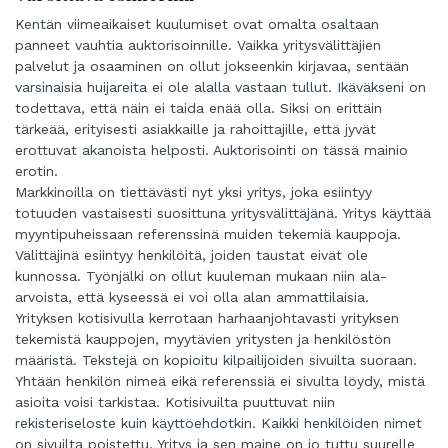
Kentän viimeaikaiset kuulumiset ovat omalta osaltaan
panneet vauhtia auktorisoinnille. Vaikka yritysvälittäjien
palvelut ja osaaminen on ollut jokseenkin kirjavaa, sentään
varsinaisia huijareita ei ole alalla vastaan tullut. Ikäväkseni on
todettava, että näin ei taida enää olla. Siksi on erittäin
tärkeää, erityisesti asiakkaille ja rahoittajille, että jyvät
erottuvat akanoista helposti. Auktorisointi on tässä mainio
erotin.
Markkinoilla on tiettävästi nyt yksi yritys, joka esiintyy
totuuden vastaisesti suosittuna yritysvälittäjänä. Yritys käyttää
myyntipuheissaan referenssinä muiden tekemiä kauppoja.
Välittäjinä esiintyy henkilöitä, joiden taustat eivät ole
kunnossa. Työnjälki on ollut kuuleman mukaan niin ala-
arvoista, että kyseessä ei voi olla alan ammattilaisia.
Yrityksen kotisivulla kerrotaan harhaanjohtavasti yrityksen
tekemistä kauppojen, myytävien yritysten ja henkilöstön
määristä. Tekstejä on kopioitu kilpailijoiden sivuilta suoraan.
Yhtään henkilön nimeä eikä referenssiä ei sivulta löydy, mistä
asioita voisi tarkistaa. Kotisivuilta puuttuvat niin
rekisteriseloste kuin käyttöehdotkin. Kaikki henkilöiden nimet
on sivuilta poistettu. Yritys ja sen maine on jo tuttu suurelle