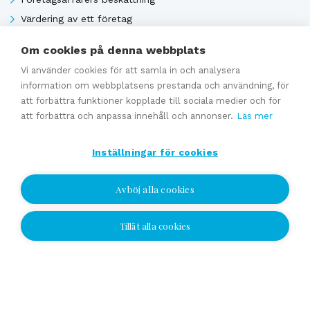
Värdering av ett företag
Uppskattat fördäljningpris
Om cookies på denna webbplats
Vi använder cookies för att samla in och analysera
information om webbplatsens prestanda och användning, för
Se alla
att förbättra funktioner kopplade till sociala medier och för
att förbättra och anpassa innehåll och annonser.
Läs mer
Experttjänster
Inställningar för cookies
Förmedling av en företagsaffär
Avböj alla cookies
Generationsväxling och familjeföretagstjänster
Värdering
Tillåt alla cookies
Jag vill bli kontaktad
Uppskattat försäljningpris
Affärsavtal
Jag vill bli kontaktad
Välj plats och lämna ditt nummer eller e-