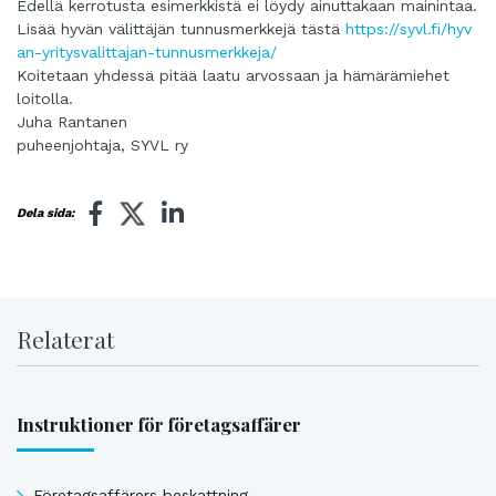
Edellä kerrotusta esimerkkistä ei löydy ainuttakaan mainintaa.
Lisää hyvän välittäjän tunnusmerkkejä tästä
https://syvl.fi/hyv
an-yritysvalittajan-tunnusmerkkeja/
Koitetaan yhdessä pitää laatu arvossaan ja hämärämiehet
loitolla.
Juha Rantanen
puheenjohtaja, SYVL ry
Dela sida:
Relaterat
Instruktioner för företagsaffärer
Företagsaffärers beskattning