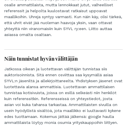
osalle ammattilaista, mutta lennokkaat jutut, valheelliset
referenssit ja helpolta kuulostavat ratkaisut uppoavat
maallikoihin. Uhreja syntyy varmasti. Kun näin käy, olisi tärkeä,
että uhrit eivät jää nuoleman haavoja yksin, vaan ottavat
yhteyttä niin viranomaisiin kuin SYVL ry:een. Liitto auttaa
asiassa omalta osaltaan.
Näin tunnistat hyvän välittäjän
Jatkossa oikean ja luotettavan välittäjän tunnistaa siis
auktorisoinnista. Sitä ennen osviittaa saa kysymällä asiaa
SYVL:n jäseniltä ja allekirjoittaneelta. Yhdistyksen jäsenet ovat
luotettavia alansa ammattisia. Luotettavan ammattilaisen
tunnistaa kotisivuista, joissa on esillä selkeästi niin henkilöt
kuin referenssitkin. Referensseissä on yhteystiedot, josta
asian voi kuka tahansa tarkastaa. Ammattilaisten sivuilla on
usein hyödyllistä sisältöä, jota maallikko ei luultavasti kykene
edes tuottamaan. Kokemus jättää jälkensä: google haulla
ammattilaista löytyy monia osumia yrityskauppoihin liittyen.