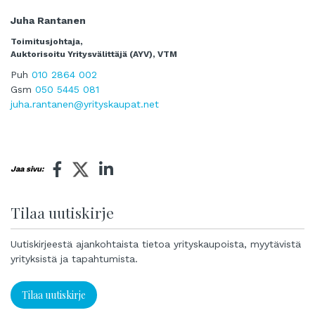
Juha Rantanen
Toimitusjohtaja,
Auktorisoitu Yritysvälittäjä (AYV), VTM
Puh
010 2864 002
Gsm
050 5445 081
juha.rantanen@yrityskaupat.net
Jaa sivu:
Tilaa uutiskirje
Uutiskirjeestä ajankohtaista tietoa yrityskaupoista, myytävistä
yrityksistä ja tapahtumista.
Tilaa uutiskirje