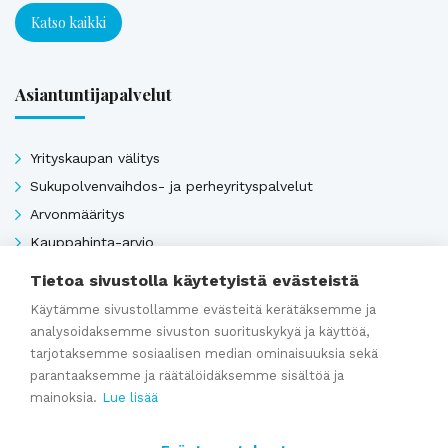
Katso kaikki
Asiantuntijapalvelut
Yrityskaupan välitys
Sukupolvenvaihdos- ja perheyrityspalvelut
Arvonmääritys
Kauppahinta-arvio
Kauppasopimukset
Tietoa sivustolla käytetyistä evästeistä
Käytämme sivustollamme evästeitä kerätäksemme ja
analysoidaksemme sivuston suorituskykyä ja käyttöä,
Katso kaikki
tarjotaksemme sosiaalisen median ominaisuuksia sekä
parantaaksemme ja räätälöidäksemme sisältöä ja
mainoksia.
Lue lisää
Ajankohtaista