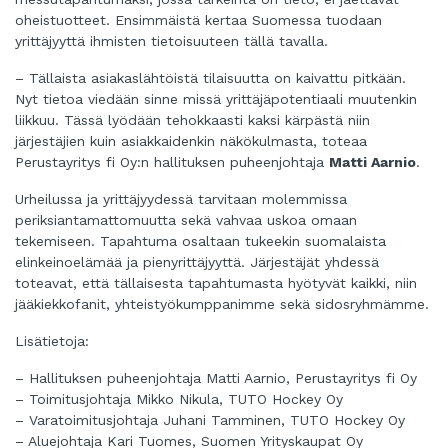
oheistuotteet. Ensimmäistä kertaa Suomessa tuodaan
yrittäjyyttä ihmisten tietoisuuteen tällä tavalla.
– Tällaista asiakaslähtöistä tilaisuutta on kaivattu pitkään.
Nyt tietoa viedään sinne missä yrittäjäpotentiaali muutenkin
liikkuu. Tässä lyödään tehokkaasti kaksi kärpästä niin
järjestäjien kuin asiakkaidenkin näkökulmasta, toteaa
Perustayritys fi Oy:n hallituksen puheenjohtaja
Matti Aarnio
.
Urheilussa ja yrittäjyydessä tarvitaan molemmissa
periksiantamattomuutta sekä vahvaa uskoa omaan
tekemiseen. Tapahtuma osaltaan tukeekin suomalaista
elinkeinoelämää ja pienyrittäjyyttä. Järjestäjät yhdessä
toteavat, että tällaisesta tapahtumasta hyötyvät kaikki, niin
jääkiekkofanit, yhteistyökumppanimme sekä sidosryhmämme.
Lisätietoja:
– Hallituksen puheenjohtaja Matti Aarnio, Perustayritys fi Oy
– Toimitusjohtaja Mikko Nikula, TUTO Hockey Oy
– Varatoimitusjohtaja Juhani Tamminen, TUTO Hockey Oy
– Aluejohtaja Kari Tuomes, Suomen Yrityskaupat Oy