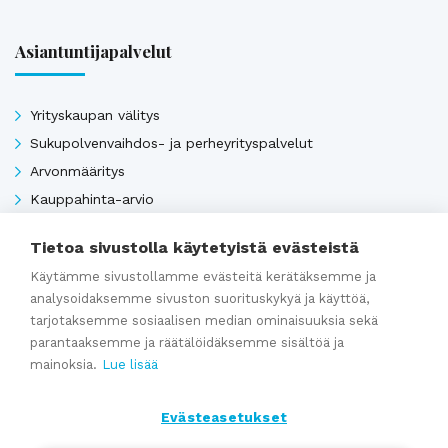
Asiantuntijapalvelut
Yrityskaupan välitys
Sukupolvenvaihdos- ja perheyrityspalvelut
Arvonmääritys
Kauppahinta-arvio
Kauppasopimukset
Tietoa sivustolla käytetyistä evästeistä
Käytämme sivustollamme evästeitä kerätäksemme ja
analysoidaksemme sivuston suorituskykyä ja käyttöä,
Katso kaikki
tarjotaksemme sosiaalisen median ominaisuuksia sekä
parantaaksemme ja räätälöidäksemme sisältöä ja
mainoksia.
Lue lisää
Ajankohtaista
Evästeasetukset
Webinaaritallenne: Onko yrityksesi myyntikunnossa? Näin