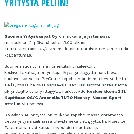
YRITYSTÄ PELIIN!
Suomen Yrityskaupat Oy
on mukana järjestämässä
marraskuun 2. päivänä kello 15.00 alkaen
Turun Kupittaan OS/G Areenalla ainutlaatuista PreGame Turku
-tapahtumaa.
Suomen suosituimman urheilulajin, jääkiekon,
keskivertokatsoja on yrittäjä. Myös yrittäjyyttä harkitsevat
kuuluvat katsojiin. PreGame-tapahtuman idea lähestyä heitä
siellä, missä he ovat vapaa-ajallaan: Haluamme antaa tietoa
pk-yrittäjille sekä yrittäjyyttä harkitseville
keskiviikkona 2.11.
Kupittaan OS/G Areenalla TUTO Hockey–Vaasan Sport-
ottelun
yhteydessä.
Kaikkiaan 40 yritystä on mukana tapahtumassa antamassa
tietoa yritysmaailmassa oleville sekä yrittäjyyttä harkitseville.
Tapahtumaa voi kutsua myös pienimuotoiseksi
messutapahtumaksi, jossa tärkeintä on tieto, ei jaettavat