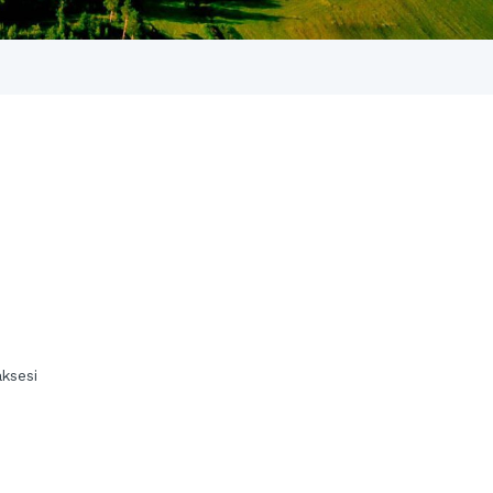
aksesi
n