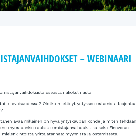
MISTAJANVAIHDOKSET – WEBINAARI
n omistajanvaihdoksista useasta näkökulmasta.
tai tulevaisuudessa? Oletko miettinyt yrityksen ostamista laajenta
i?
nen avaa millainen on hyvä yrityskaupan kohde ja miten tehdää
mme myös pankin roolista omistajanvaihdoksissa sekä Finnveran
ielenkiintoista yrittäjätarinaa: myynnistä ja ostamisesta.