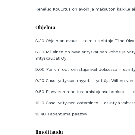
Kenelle: Koulutus on avoin ja maksuton kaikille aihe
Ohjelma
8.30 Ohjelman avaus – toimitusjohtaja Tiina Oksala
8.30 Millainen on hyvä yrityskaupan kohde ja yr
Yrityskaupat Oy
9.00 Pankin rooli omistajanvaihdoksessa – esiint
9.20 Case: yrityksen myynti – yrittäjä Willem va
9.50 Finnveran rahoitus omistajanvaihdoksiin – a
10.10 Case: yrityksen ostaminen – esiintyjä vahvis
10.40 Tapahtuma päättyy
Ilmoittaudu