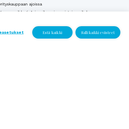
yrityskauppaan ajoissa
Kumppaniblogi: Avio-oikeus ja omistajanvaihdos
Yrityskauppablogi: Miksi käyttää yritysvälittäjää
yrityskaupassa?
Estä kaikki
easetukset
Salli kaikki evästeet
Yrityskauppablogi: Yritysvälittäjän työ kulissien
Jätä yhteydenottopyyntö
takana
Yrityskauppablogi: Miten valmistella yritys
Jätä yhteydenottopyyntö
myyntikuntoon 12 kuukautta ennen kauppaa
Valitse sijainti ja jätä numerosi tai
sähköpostiosoitteesi, niin otamme
Katso kaikki
yhteyttä!
Yhteydenottopyyntö
Puhelin