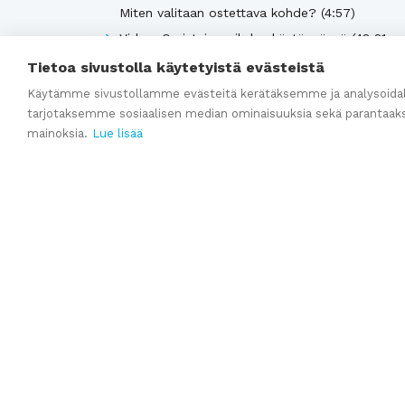
Miten valitaan ostettava kohde? (4:57)
Video: Omistajanvaihdos käytännössä (48:21
minuuttia)
Tietoa sivustolla käytetyistä evästeistä
Yrityksen arvonmääritys
Käytämme sivustollamme evästeitä kerätäksemme ja analysoidak
tarjotaksemme sosiaalisen median ominaisuuksia sekä parantaak
Yrityksen kauppahinta-arvio
mainoksia.
Lue lisää
Katso kaikki