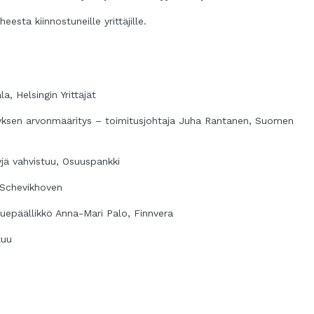
esta kiinnostuneille yrittäjille.
, Helsingin Yrittäjät
ityksen arvonmääritys – toimitusjohtaja Juha Rantanen, Suomen
yjä vahvistuu, Osuuspankki
n Schevikhoven
luepäällikkö Anna-Mari Palo, Finnvera
tuu