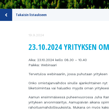
Takaisin listaukseen
19.9.2024
23.10.2024 YRITYKSEN O
Aika: 23.10.2024 kello 08.30 – 10.40
Paikka: Webinaari
Tervetuloa webinaariin, jossa puhutaan yritykse
Onko omistajanvaihdos sinulle ajankohtainen nyt 
liiketoimintaa vai haluatko myydä oman yritykses
Aamun ensimmäisessä puheenvuorossa Juha Ranta
yrityksen arvonmääritys. Aamupäivän aikana opi
rahoitusmahdollisuuksista. Mukana on myös kaksi m