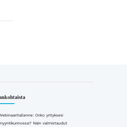
ankohtaista
Webinaaritallenne: Onko yrityksesi
myyntikunnossa? Näin valmistaudut