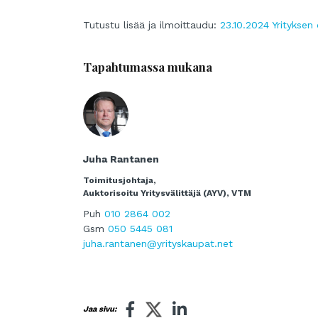
Tutustu lisää ja ilmoittaudu:
23.10.2024 Yrityksen
Tapahtumassa mukana
Juha Rantanen
Toimitusjohtaja,
Auktorisoitu Yritysvälittäjä (AYV), VTM
Puh
010 2864 002
Gsm
050 5445 081
juha.rantanen@yrityskaupat.net
Jaa sivu: