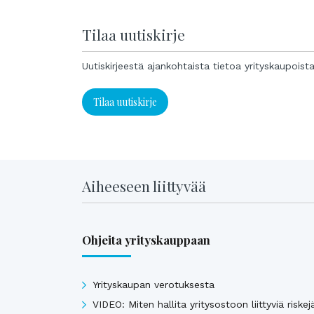
Tilaa uutiskirje
Uutiskirjeestä ajankohtaista tietoa yrityskaupoist
Tilaa uutiskirje
Aiheeseen liittyvää
Ohjeita yrityskauppaan
Yrityskaupan verotuksesta
VIDEO: Miten hallita yritysostoon liittyviä riskej