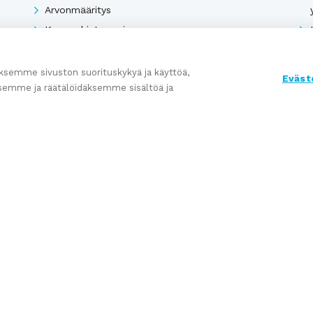
Arvonmääritys
Kauppahinta-arvio
Kauppasopimukset
semme sivuston suorituskykyä ja käyttöä,
Eväst
semme ja räätälöidäksemme sisältöä ja
Katso kaikki