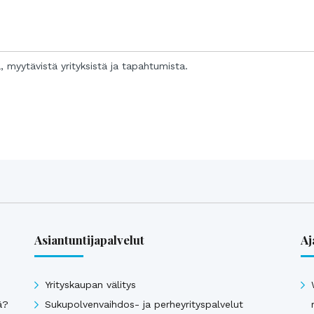
a, myytävistä yrityksistä ja tapahtumista.
Asiantuntijapalvelut
Aj
Yrityskaupan välitys
ä?
Sukupolvenvaihdos- ja perheyrityspalvelut