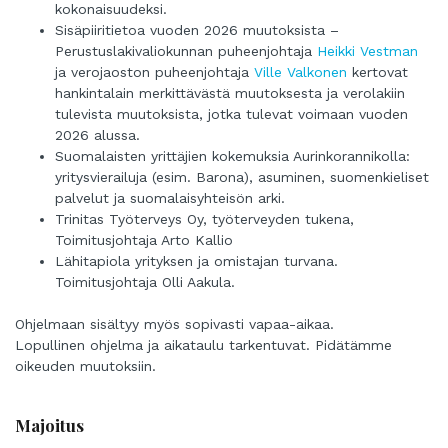
kokonaisuudeksi.
Sisäpiiritietoa vuoden 2026 muutoksista –
Perustuslakivaliokunnan puheenjohtaja
Heikki Vestman
ja verojaoston puheenjohtaja
Ville Valkonen
kertovat
hankintalain merkittävästä muutoksesta ja verolakiin
tulevista muutoksista, jotka tulevat voimaan vuoden
2026 alussa.
Suomalaisten yrittäjien kokemuksia Aurinkorannikolla:
yritysvierailuja (esim. Barona), asuminen, suomenkieliset
palvelut ja suomalaisyhteisön arki.
Trinitas Työterveys Oy, työterveyden tukena,
Toimitusjohtaja Arto Kallio
Lähitapiola yrityksen ja omistajan turvana.
Toimitusjohtaja Olli Aakula.
Ohjelmaan sisältyy myös sopivasti vapaa-aikaa.
Lopullinen ohjelma ja aikataulu tarkentuvat. Pidätämme
oikeuden muutoksiin.
Majoitus