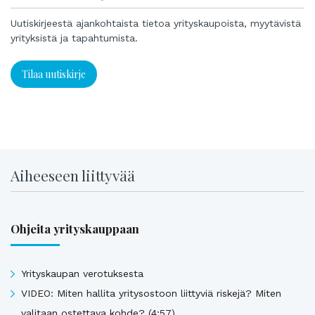
Uutiskirjeestä ajankohtaista tietoa yrityskaupoista, myytävistä
yrityksistä ja tapahtumista.
Tilaa uutiskirje
Aiheeseen liittyvää
Ohjeita yrityskauppaan
Yrityskaupan verotuksesta
VIDEO: Miten hallita yritysostoon liittyviä riskejä? Miten
valitaan ostettava kohde? (4:57)