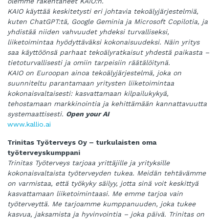
olemme rakentaneet KAIO:n.
KAIO käyttää keskitetysti eri johtavia tekoälyjärjestelmiä,
kuten ChatGPT:tä, Google Geminia ja Microsoft Copilotia, ja
yhdistää niiden vahvuudet yhdeksi turvalliseksi,
liiketoimintaa hyödyttäväksi kokonaisuudeksi. Näin yritys
saa käyttöönsä parhaat tekoälyratkaisut yhdestä paikasta –
tietoturvallisesti ja omiin tarpeisiin räätälöitynä.
KAIO on Euroopan ainoa tekoälyjärjestelmä, joka on
suunniteltu parantamaan yritysten liiketoimintaa
kokonaisvaltaisesti: kasvattamaan kilpailukykyä,
tehostamaan markkinointia ja kehittämään kannattavuutta
systemaattisesti.
Open your AI
www.kallio.ai
Trinitas Työterveys Oy – turkulaisten oma
työterveyskumppani
Trinitas Työterveys tarjoaa yrittäjille ja yrityksille
kokonaisvaltaista työterveyden tukea. Meidän tehtävämme
on varmistaa, että työkyky säilyy, jotta sinä voit keskittyä
kasvattamaan liiketoimintaasi.
Me emme tarjoa vain
työterveyttä. Me tarjoamme kumppanuuden, joka tukee
kasvua, jaksamista ja hyvinvointia – joka päivä. Trinitas on