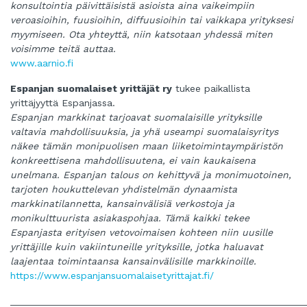
konsultointia päivittäisistä asioista aina vaikeimpiin
veroasioihin, fuusioihin, diffuusioihin tai vaikkapa yrityksesi
myymiseen. Ota yhteyttä, niin katsotaan yhdessä miten
voisimme teitä auttaa.
www.aarnio.fi
Espanjan suomalaiset yrittäjät ry
tukee paikallista
yrittäjyyttä Espanjassa.
Espanjan markkinat tarjoavat suomalaisille yrityksille
valtavia mahdollisuuksia, ja yhä useampi suomalaisyritys
näkee tämän monipuolisen maan liiketoimintaympäristön
konkreettisena mahdollisuutena, ei vain kaukaisena
unelmana. Espanjan talous on kehittyvä ja monimuotoinen,
tarjoten houkuttelevan yhdistelmän dynaamista
markkinatilannetta, kansainvälisiä verkostoja ja
monikulttuurista asiakaspohjaa. Tämä kaikki tekee
Espanjasta erityisen vetovoimaisen kohteen niin uusille
yrittäjille kuin vakiintuneille yrityksille, jotka haluavat
laajentaa toimintaansa kansainvälisille markkinoille.
https://www.espanjansuomalaisetyrittajat.fi/
______________________________________________________