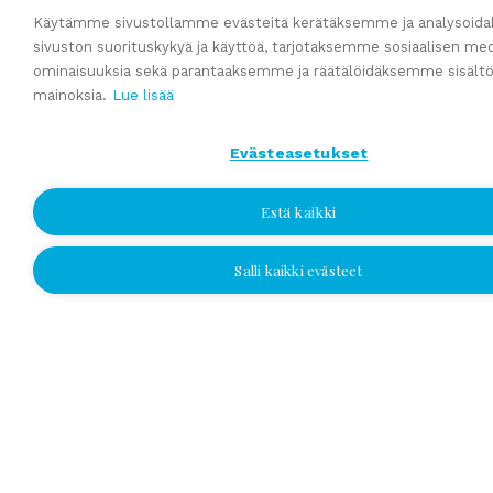
Käytämme sivustollamme evästeitä kerätäksemme ja analysoi
sivuston suorituskykyä ja käyttöä, tarjotaksemme sosiaalisen me
ominaisuuksia sekä parantaaksemme ja räätälöidäksemme sisältö
mainoksia.
Lue lisää
Evästeasetukset
Estä kaikki
Salli kaikki evästeet
Jätä yhteydenottopyyntö
Jätä yhteydenottop
Valitse sijainti ja jätä nume
sähköpostiosoitteesi, nii
yhteyttä!
Yhteydenottopyyntö