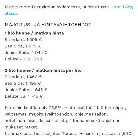
Majoitumme Fuengirolan sydämessä, uudistetussa
Hotelli Ang
elassa
MAJOITUS- JA HINTAVAIHTOEHDOT
1 hlö huone / matkan hinta
Standard, 1 595 €
Sea Side, 1 675 €
Junior Suite, 1 945 €
Deluxe JS, 2 105 €
2 hlö huone / matkan hinta per hlö
Standard, 1 460 €
Sea Side, 1 495 €
Junior Suite, 1 645 €
Deluxe JS, 1 745 €
Hintoihin lisätään alv 25,5%. Hinta sisältää 1 hlö lentoliput,
valitsemasi majoitusvaihtoehdon, ohjelmasisällön,
hotelliaamiaiset, kaksi illallista, 1 lounaan sekä ohjelman
mukaiset retket.
Lisämaksusta bussikuljetus Turusta Helsinkiin ja takaisin (50€