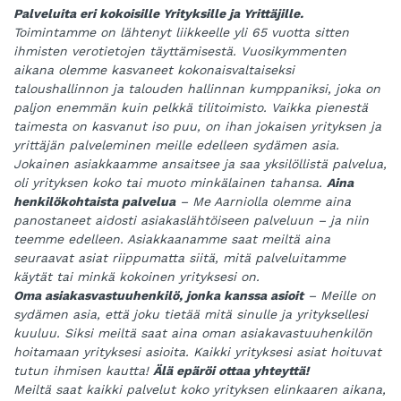
Palveluita eri kokoisille Yrityksille ja Yrittäjille.
Toimintamme on lähtenyt liikkeelle yli 65 vuotta sitten
ihmisten verotietojen täyttämisestä. Vuosikymmenten
aikana olemme kasvaneet kokonaisvaltaiseksi
taloushallinnon ja talouden hallinnan kumppaniksi, joka on
paljon enemmän kuin pelkkä tilitoimisto. Vaikka pienestä
taimesta on kasvanut iso puu, on ihan jokaisen yrityksen ja
yrittäjän palveleminen meille edelleen sydämen asia.
Jokainen asiakkaamme ansaitsee ja saa yksilöllistä palvelua,
oli yrityksen koko tai muoto minkälainen tahansa.
Aina
henkilökohtaista palvelua
– Me Aarniolla olemme aina
panostaneet aidosti asiakaslähtöiseen palveluun – ja niin
teemme edelleen. Asiakkaanamme saat meiltä aina
seuraavat asiat riippumatta siitä, mitä palveluitamme
käytät tai minkä kokoinen yrityksesi on.
Oma asiakasvastuuhenkilö, jonka kanssa asioit
– Meille on
sydämen asia, että joku tietää mitä sinulle ja yrityksellesi
kuuluu. Siksi meiltä saat aina oman asiakavastuuhenkilön
hoitamaan yrityksesi asioita. Kaikki yrityksesi asiat hoituvat
tutun ihmisen kautta!
Älä epäröi ottaa yhteyttä!
Meiltä saat kaikki palvelut koko yrityksen elinkaaren aikana,