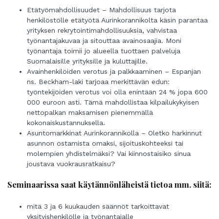
Etätyömahdollisuudet – Mahdollisuus tarjota
henkilöstölle etätyötä Aurinkorannikolta käsin parantaa
yrityksen rekrytointimahdollisuuksia, vahvistaa
työnantajakuvaa ja sitouttaa avainosaajia. Moni
työnantaja toimii jo alueella tuottaen palveluja
Suomalaisille yrityksille ja kuluttajille.
Avainhenkilöiden verotus ja palkkaaminen – Espanjan
ns. Beckham-laki tarjoaa merkittävän edun:
työntekijöiden verotus voi olla enintään 24 % jopa 600
000 euroon asti. Tämä mahdollistaa kilpailukykyisen
nettopalkan maksamisen pienemmällä
kokonaiskustannuksella.
Asuntomarkkinat Aurinkorannikolla – Oletko harkinnut
asunnon ostamista omaksi, sijoituskohteeksi tai
molempien yhdistelmäksi? Vai kiinnostaisiko sinua
joustava vuokrausratkaisu?
Seminaarissa saat käytännönläheistä tietoa mm. siitä:
mitä 3 ja 6 kuukauden säännöt tarkoittavat
yksityishenkilölle ja työnantajalle