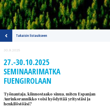
Takaisin listaukseen
30.9.2025
27.-30.10.2025
SEMINAARIMATKA
FUENGIROLAAN
Työnantaja, kiinnostaako sinua, miten Espanjan
Aurinkorannikko voisi hyödyttää yritystäsi ja
henkilöstöäsi?