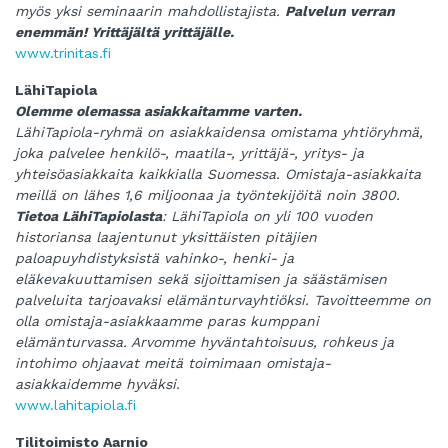
myös yksi seminaarin mahdollistajista.
Palvelun verran
enemmän! Yrittäjältä yrittäjälle.
www.trinitas.fi
LähiTapiola
Olemme olemassa asiakkaitamme varten.
LähiTapiola-ryhmä on asiakkaidensa omistama yhtiöryhmä,
joka palvelee henkilö-, maatila-, yrittäjä-, yritys- ja
yhteisöasiakkaita kaikkialla Suomessa. Omistaja-asiakkaita
meillä on lähes 1,6 miljoonaa ja työntekijöitä noin 3800.
Tietoa LähiTapiolasta
: LähiTapiola on yli 100 vuoden
historiansa laajentunut yksittäisten pitäjien
paloapuyhdistyksistä vahinko-, henki- ja
eläkevakuuttamisen sekä sijoittamisen ja säästämisen
palveluita tarjoavaksi elämänturvayhtiöksi. Tavoitteemme on
olla omistaja-asiakkaamme paras kumppani
elämänturvassa. Arvomme hyväntahtoisuus, rohkeus ja
intohimo ohjaavat meitä toimimaan omistaja-
asiakkaidemme hyväksi.
www.lahitapiola.fi
Tilitoimisto Aarnio