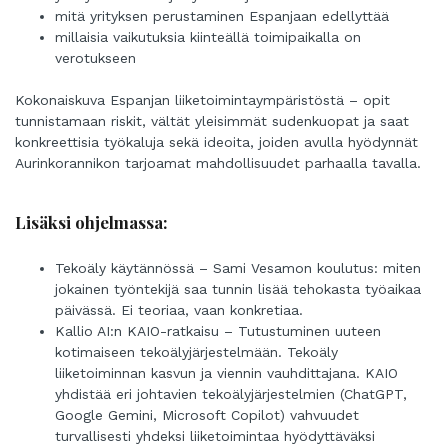
mitä yrityksen perustaminen Espanjaan edellyttää
millaisia vaikutuksia kiinteällä toimipaikalla on
verotukseen
Kokonaiskuva Espanjan liiketoimintaympäristöstä – opit
tunnistamaan riskit, vältät yleisimmät sudenkuopat ja saat
konkreettisia työkaluja sekä ideoita, joiden avulla hyödynnät
Aurinkorannikon tarjoamat mahdollisuudet parhaalla tavalla.
Lisäksi ohjelmassa:
Tekoäly käytännössä – Sami Vesamon koulutus: miten
jokainen työntekijä saa tunnin lisää tehokasta työaikaa
päivässä. Ei teoriaa, vaan konkretiaa.
Kallio AI:n KAIO-ratkaisu – Tutustuminen uuteen
kotimaiseen tekoälyjärjestelmään. Tekoäly
liiketoiminnan kasvun ja viennin vauhdittajana. KAIO
yhdistää eri johtavien tekoälyjärjestelmien (ChatGPT,
Google Gemini, Microsoft Copilot) vahvuudet
turvallisesti yhdeksi liiketoimintaa hyödyttäväksi