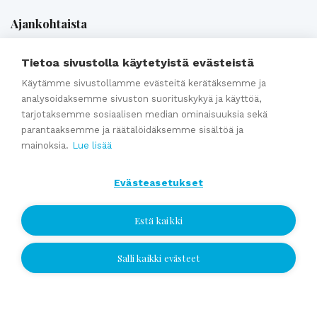
Ajankohtaista
Tietoa sivustolla käytetyistä evästeistä
Webinaaritallenne: Onko yrityksesi myyntikunnossa? Näin
Käytämme sivustollamme evästeitä kerätäksemme ja
valmistaudut yrityskauppaan ajoissa
analysoidaksemme sivuston suorituskykyä ja käyttöä,
Kumppaniblogi: Avio-oikeus ja omistajanvaihdos
tarjotaksemme sosiaalisen median ominaisuuksia sekä
Yrityskauppablogi: Miksi käyttää yritysvälittäjää
parantaaksemme ja räätälöidäksemme sisältöä ja
mainoksia.
Lue lisää
yrityskaupassa?
Yrityskauppablogi: Yritysvälittäjän työ kulissien takana
Evästeasetukset
Yrityskauppablogi: Miten valmistella yritys myyntikuntoon 12
kuukautta ennen kauppaa
Estä kaikki
Salli kaikki evästeet
Katso kaikki
Jätä yhteydenottopyyntö
Jätä yhteydenottopyyntö