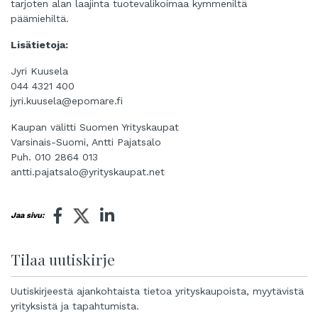
tarjoten alan laajinta tuotevalikoimaa kymmeniltä
päämiehiltä.
Lisätietoja:
Jyri Kuusela
044 4321 400
jyri.kuusela@epomare.fi
Kaupan välitti Suomen Yrityskaupat
Varsinais-Suomi, Antti Pajatsalo
Puh. 010 2864 013
antti.pajatsalo@yrityskaupat.net
Jaa sivu:
Tilaa uutiskirje
Uutiskirjeestä ajankohtaista tietoa yrityskaupoista, myytävistä
yrityksistä ja tapahtumista.