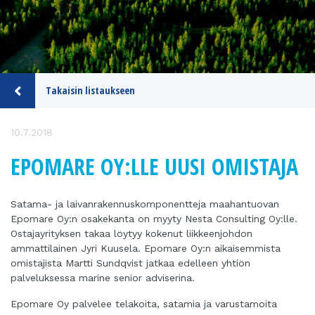
Takaisin listaukseen
10.7.2018
EPOMARE OY:LLE UUSI OMISTAJA
Satama- ja laivanrakennuskomponentteja maahantuovan
Epomare Oy:n osakekanta on myyty Nesta Consulting Oy:lle.
Ostajayrityksen takaa löytyy kokenut liikkeenjohdon
ammattilainen Jyri Kuusela. Epomare Oy:n aikaisemmista
omistajista Martti Sundqvist jatkaa edelleen yhtiön
palveluksessa marine senior adviserina.
Epomare Oy palvelee telakoita, satamia ja varustamoita