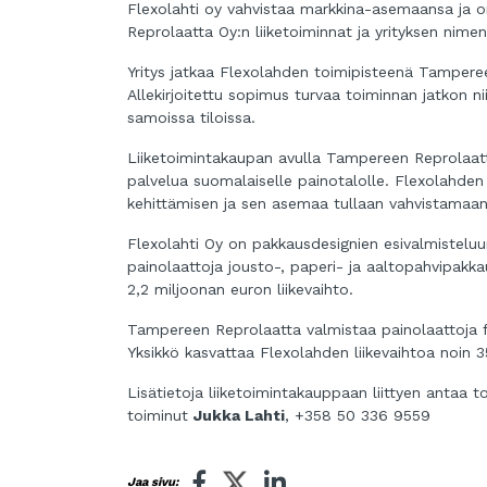
Flexolahti oy vahvistaa markkina-asemaansa ja o
Reprolaatta Oy:n liiketoiminnat ja yrityksen nimen
Yritys jatkaa Flexolahden toimipisteenä Tamperee
Allekirjoitettu sopimus turvaa toiminnan jatkon nii
samoissa tiloissa.
Liiketoimintakaupan avulla Tampereen Reprolaatt
palvelua suomalaiselle painotalolle. Flexolahde
kehittämisen ja sen asemaa tullaan vahvistamaan a
Flexolahti Oy on pakkausdesignien esivalmisteluun
painolaattoja jousto-, paperi- ja aaltopahvipakkau
2,2 miljoonan euron liikevaihto.
Tampereen Reprolaatta valmistaa painolaattoja fle
Yksikkö kasvattaa Flexolahden liikevaihtoa noin 
Lisätietoja liiketoimintakauppaan liittyen antaa t
toiminut
Jukka Lahti
, +358 50 336 9559
Jaa sivu: