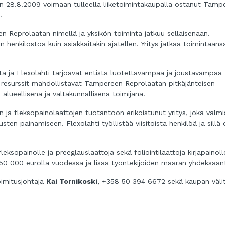
n 28.8.2009 voimaan tulleella liiketoimintakaupalla ostanut Tamp
.
n Reprolaatan nimellä ja yksikön toiminta jatkuu sellaisenaan.
n henkilöstöä kuin asiakkaitakin ajatellen. Yritys jatkaa toimintaans
a ja Flexolahti tarjoavat entistä luotettavampaa ja joustavampaa
n resurssit mahdollistavat Tampereen Reprolaatan pitkäjänteisen
lueellisena ja valtakunnallisena toimijana.
 ja fleksopainolaattojen tuotantoon erikoistunut yritys, joka valm
sten painamiseen. Flexolahti työllistää viisitoista henkilöä ja sillä
ksopainolle ja preeglauslaattoja sekä foliointilaattoja kirjapainoll
350 000 eurolla vuodessa ja lisää työntekijöiden määrän yhdeksäänt
oimitusjohtaja
Kai Tornikoski
, +358 50 394 6672 sekä kaupan välit