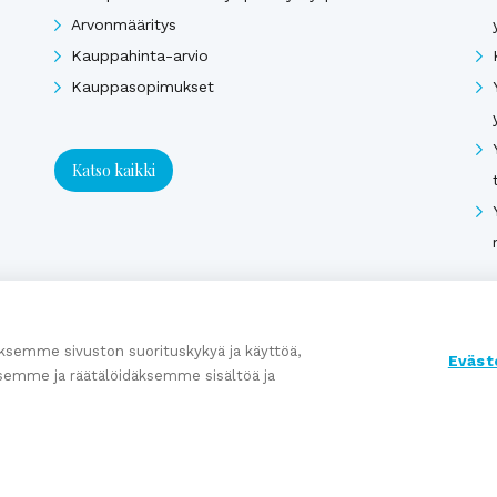
Arvonmääritys
Kauppahinta-arvio
Kauppasopimukset
Katso kaikki
semme sivuston suorituskykyä ja käyttöä,
Eväst
semme ja räätälöidäksemme sisältöä ja