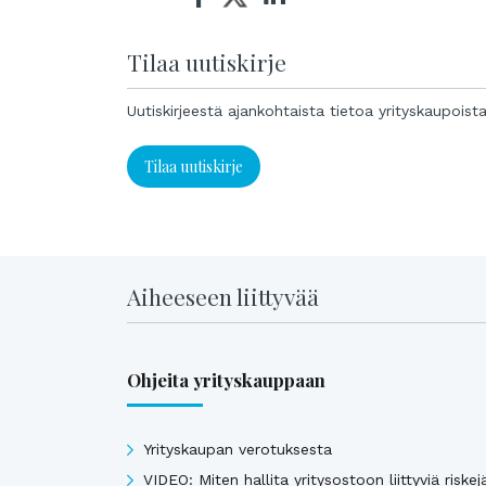
Tilaa uutiskirje
Uutiskirjeestä ajankohtaista tietoa yrityskaupoist
Tilaa uutiskirje
Aiheeseen liittyvää
Ohjeita yrityskauppaan
Yrityskaupan verotuksesta
VIDEO: Miten hallita yritysostoon liittyviä riskej