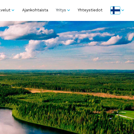
lvelut
Ajankohtaista
Yritys
Yhteystiedot