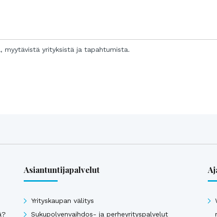
a, myytävistä yrityksistä ja tapahtumista.
Asiantuntijapalvelut
Aj
Yrityskaupan välitys
ä?
Sukupolvenvaihdos- ja perheyrityspalvelut