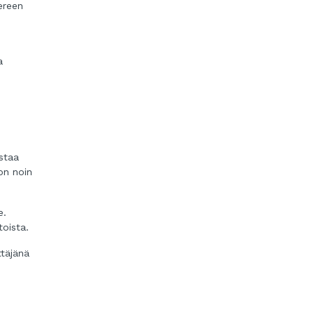
ereen
a
istaa
 on noin
e.
oista.
täjänä