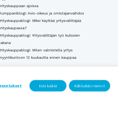
yrityskauppaan ajoissa
Kumppaniblogi: Avio-oikeus ja omistajanvaihdos
Yrityskauppablogi: Miksi käyttää yritysvälittäjää
yrityskaupassa?
Yrityskauppablogi: Yritysvälittäjän työ kulissien
takana
Yrityskauppablogi: Miten valmistella yritys
myyntikuntoon 12 kuukautta ennen kauppaa
Katso kaikki
Estä kaikki
easetukset
Salli kaikki evästeet
Jätä yhteydenottopyyntö
Jätä yhteydenottopyyntö