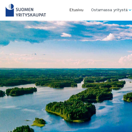
Skip
to
Etusivu
Ostamassa yritystä
content