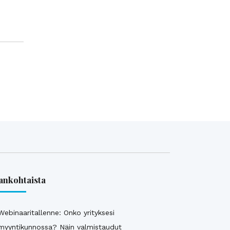
ankohtaista
Webinaaritallenne: Onko yrityksesi
myyntikunnossa? Näin valmistaudut