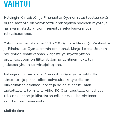
VAIHTUI
Helsingin Kiinteistö- ja Pihahuolto Oy:n omistustaustaa sekä
organisaatiota on vahvistettu omistajanvaihdoksen myötä ja
näin varmistettu yhtiön menestys sekä kasvu myös
tulevaisuudessa.
Yhtiön uusi omistaja on ViSio 116 Oy, jolle Helsingin Kiinteistö-
ja Pihahuolto Oy:n aiemmin omistanut Marja-Leena Uotinen
myi yhtiön osakekannan. Järjestelyn myötä yhtiön
organisaatioon on liittynyt Jarmo Lehtinen, joka toimii
jatkossa yhtiön toimitusjohtajana.
Helsingin Kiinteistö- ja Pihahuolto Oy myy taloyhtiöille
kiinteistö- ja pihahuollon palveluita. Yrityksellä on
pitkäaikaiset asiakassuhteet ja se on tunnettu alan
luotettavana toimijana. ViSio 116 Oy:n taustalla on vahvaa
taloushallinnon ja kiinteistöhuollon sekä liiketoiminnan
kehittämisen osaamista.
Lisätiedot: