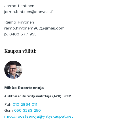
Jarmo Lehtinen
jarmo.lehtinen@convest.fi
Raimo Hirvonen
raimo.hirvonen1962@gmail.com
p. 0400 577 953
Kaupan välitti:
Mikko Ruosteenoja
Auktorisoitu Yritysvälittäjä (AYV), KTM
Puh
010 2864 011
Gsm
050 3283 250
mikko.ruosteenoja@yrityskaupat.net