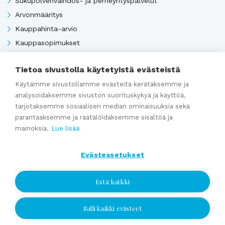
Sukupolvenvaihdos- ja perheyrityspalvelut
Arvonmääritys
Kauppahinta-arvio
Kauppasopimukset
Tietoa sivustolla käytetyistä evästeistä
Katso kaikki
Käytämme sivustollamme evästeitä kerätäksemme ja
analysoidaksemme sivuston suorituskykyä ja käyttöä,
tarjotaksemme sosiaalisen median ominaisuuksia sekä
Ajankohtaista
parantaaksemme ja räätälöidäksemme sisältöä ja
mainoksia.
Lue lisää
Webinaaritallenne: Onko yrityksesi myyntikunnossa? Näin
Evästeasetukset
valmistaudut yrityskauppaan ajoissa
Kumppaniblogi: Avio-oikeus ja omistajanvaihdos
Estä kaikki
Yrityskauppablogi: Miksi käyttää yritysvälittäjää
yrityskaupassa?
Salli kaikki evästeet
Jätä yhteydenottopyyntö
Yrityskauppablogi: Yritysvälittäjän työ kulissien takana