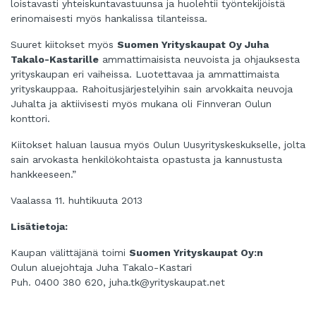
loistavasti yhteiskuntavastuunsa ja huolehtii työntekijöistä
erinomaisesti myös hankalissa tilanteissa.
Suuret kiitokset myös
Suomen Yrityskaupat Oy Juha
Takalo-Kastarille
ammattimaisista neuvoista ja
ohjauksesta
yrityskaupan eri vaiheissa. Luotettavaa ja ammattimaista
yrityskauppaa.
Rahoitusjärjestelyihin sain arvokkaita neuvoja
Juhalta ja aktiivisesti myös mukana oli Finnveran Oulun
konttori.
Kiitokset haluan lausua myös Oulun Uusyrityskeskukselle
, jolta
sain
arvokasta henkilökohtaista opastusta ja kannustusta
hankkeeseen.”
Vaalassa 11. huhtikuuta 2013
Lisätietoja:
Kaupan välittäjänä toimi
Suomen Yrityskaupat Oy:n
Oulun aluejohtaja Juha Takalo-Kastari
Puh. 0400
380 620,
juha.tk@yrityskaupat.net