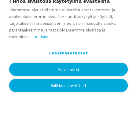
Tietoa sivustolla käytetyistä evästeistä
Kauppahinta-arvio
Käytämme sivustollamme evästeitä kerätäksemme ja
Kauppasopimukset
analysoidaksemme sivuston suorituskykyä ja käyttöä,
tarjotaksemme sosiaalisen median ominaisuuksia sekä
parantaaksemme ja räätälöidäksemme sisältöä ja
Katso kaikki
mainoksia.
Lue lisää
Evästeasetukset
Ajankohtaista
Estä kaikki
Webinaaritallenne: Onko yrityksesi myyntikunnossa? Näin
Salli kaikki evästeet
valmistaudut yrityskauppaan ajoissa
Jätä yhteydenottopyyntö
Kumppaniblogi: Avio-oikeus ja omistajanvaihdos
Yrityskauppablogi: Miksi käyttää yritysvälittäjää
Jätä yhteydenottopyyntö
yrityskaupassa?
Valitse sijainti ja jätä numerosi tai
Yrityskauppablogi: Yritysvälittäjän työ kulissien takana
sähköpostiosoitteesi, niin otamme
Yrityskauppablogi: Miten valmistella yritys myyntikuntoon 12
yhteyttä!