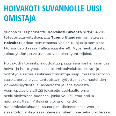
HOIVAKOTI SUVANNOLLE UUSI
OMISTAJA
Vuonna 2003 perustettu
Hoivakoti Suvanto
siirtyi 1.4.2013
toteutetulla
yrityskaupalla
Tuomo Ulanderin
omistukseen.
Hoivakoti
jatkaa toimintaansa Vaalan
Nuojualla samoissa
tiloissa osoitteessa Tallikankaantie 96. Myös henkilökunta
jatkaa yhtiön palveluksessa vanhoina työntekijöinä.
Hoivakodin toiminta muodostuu pääasiassa vanhemman väen
hoiva- ja hoitotyöstä sekä asumispalveluista. Hoiva- ja
hoitotyö sisältää asiakkaan toimintoja saapumisesta lähtöön
saakka perushoivaa kuntouttavin työottein sekä huolehtien
virikkeellisyydestä ja läsnäolosta ja läheisyydestä.
Asumispalvelu sisältää jokaiselle asukkaalle oman
henkilökohtaisen huoneen, jonka voi kalustaa omilla
huonekaluillaan. Yhteisinä tiloina on keittiö,
ruoka/oleskeluhuone, sauna pesutiloineen sekä wc:t ja
sisääntulon yhteydessä oleva ns. viherhuone sekä ulkoterassi.