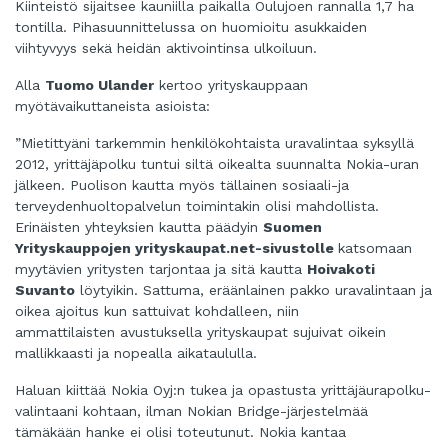
Kiinteistö sijaitsee kauniilla paikalla Oulujoen rannalla 1,7 ha
tontilla. Pihasuunnittelussa on huomioitu asukkaiden
viihtyvyys sekä heidän aktivointinsa ulkoiluun.
Alla
Tuomo Ulander
kertoo yrityskauppaan
myötävaikuttaneista asioista:
”Mietittyäni tarkemmin henkilökohtaista uravalintaa syksyllä
2012, yrittäjäpolku tuntui siltä oikealta suunnalta Nokia-uran
jälkeen. Puolison kautta myös tällainen sosiaali-ja
terveydenhuoltopalvelun
toimintakin olisi mahdollista.
Erinäisten yhteyksien kautta päädyin
Suomen
Yrityskauppojen yrityskaupat.net-sivustolle
katsomaan
myytävien yritysten tarjontaa ja sitä kautta
Hoivakoti
Suvanto
löytyikin. Sattuma,
eräänlainen pakko uravalintaan ja
oikea ajoitus kun sattuivat kohdalleen, niin
ammattilaisten avustuksella yrityskaupat sujuivat oikein
mallikkaasti ja nopealla aikataululla.
Haluan kiittää Nokia Oyj:n tukea ja opastusta yrittäjäurapolku-
valintaani kohtaan, ilman Nokian Bridge-järjestelmää
tämäkään hanke ei olisi toteutunut. Nokia kantaa