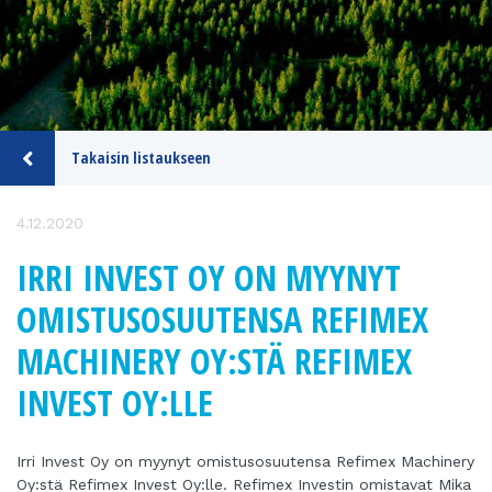
Takaisin listaukseen
4.12.2020
IRRI INVEST OY ON MYYNYT
OMISTUSOSUUTENSA REFIMEX
MACHINERY OY:STÄ REFIMEX
INVEST OY:LLE
Irri Invest Oy on myynyt omistusosuutensa Refimex Machinery
Oy:stä Refimex Invest Oy:lle. Refimex Investin omistavat Mika