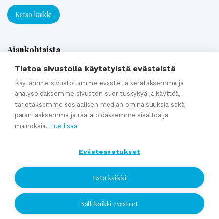
Katso kaikki
Ajankohtaista
Tietoa sivustolla käytetyistä evästeistä
Webinaaritallenne: Onko yrityksesi myyntikunnossa? Näin
Käytämme sivustollamme evästeitä kerätäksemme ja
analysoidaksemme sivuston suorituskykyä ja käyttöä,
valmistaudut yrityskauppaan ajoissa
tarjotaksemme sosiaalisen median ominaisuuksia sekä
Kumppaniblogi: Avio-oikeus ja omistajanvaihdos
parantaaksemme ja räätälöidäksemme sisältöä ja
Yrityskauppablogi: Miksi käyttää yritysvälittäjää
mainoksia.
Lue lisää
yrityskaupassa?
Yrityskauppablogi: Yritysvälittäjän työ kulissien takana
Evästeasetukset
Yrityskauppablogi: Miten valmistella yritys myyntikuntoon 12
kuukautta ennen kauppaa
Estä kaikki
Salli kaikki evästeet
Jätä yhteydenottopyyntö
Katso kaikki