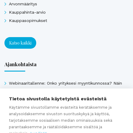
Arvonmääritys
Kauppahinta-arvio
Kauppasopimukset
Katso kaikki
Ajankohtaista
Webinaaritallenne: Onko yrityksesi myyntikunnossa? Näin
valmistaudut yrityskauppaan ajoissa
Tietoa sivustolla käytetyistä evästeistä
Kumppaniblogi: Avio-oikeus ja omistajanvaihdos
Käytämme sivustollamme evästeitä kerätäksemme ja
Yrityskauppablogi: Miksi käyttää yritysvälittäjää
analysoidaksemme sivuston suorituskykyä ja käyttöä,
yrityskaupassa?
tarjotaksemme sosiaalisen median ominaisuuksia sekä
Yrityskauppablogi: Yritysvälittäjän työ kulissien takana
parantaaksemme ja räätälöidäksemme sisältöä ja
Yrityskauppablogi: Miten valmistella yritys myyntikuntoon 12