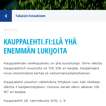
Takaisin listaukseen
28.1.2010
KAUPPALEHTI.FI:LLÄ YHÄ
ENEMMÄN LUKIJOITA
Kauppalehden verkkopalvelu on yhä suositumpi. Viime viikolla
Kauppalehti.fi-sivustolla oli 705 258 eri kävijää. Kävijämäärä
nousi ensimmäistä kertaa yli seitsemänsadantuhannen.
Kauppalehti-sivuston välilehdistä Yritykset-osio teki niinikään
viikolla 3 kavijäennätyksen. Osiossa vieraili viikon aikanan 128
187 eri kävijää.
Kauppalehti 26. tammikuuta 2010, s. 9