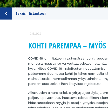
Takaisin listaukseen
12.5.2021
KOHTI PAREMPAA – MYÖS
COVID-19 on hiljalleen väistymässä. Jo yli vuode
monessa maassa se vaikeuttaa edelleen elämää ja 
hyvä, kiitos COVID-19 -rajoitusten noudattamisen
pääsemme Suomessa kohti jo lähes normaalia tila
mahdollistaisi normaalimman yritystoiminnan myös
pandemiasta sekä siihen liittyvistä rajoitteista.
Alkuvuoden aikana erilaisia yritysjärjestelyjä ja 
paljon. Epävarmuus, haastava taloudellinen tilan
hidastaneetkaan myyjiä ja ostajia yrityskauppoj
yritystoiminnalleen ja ostajat puolestaan nähneet