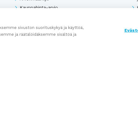
Kauppahinta-arvio
Kauppasopimukset
semme sivuston suorituskykyä ja käyttöä,
Eväst
semme ja räätälöidäksemme sisältöä ja
Katso kaikki