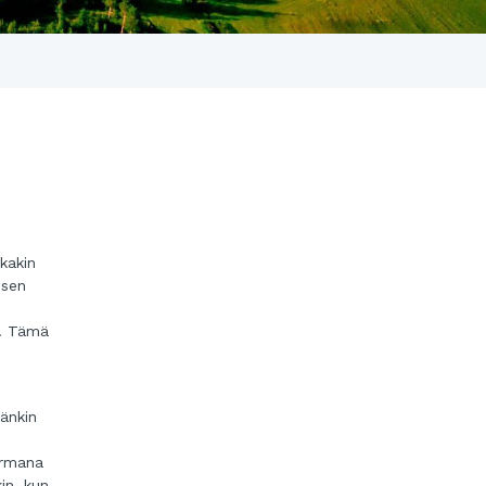
kakin
isen
n. Tämä
vänkin
armana
in, kun