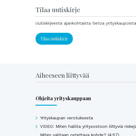
Tilaa uutiskirje
Uutiskirjeestä ajankohtaista tietoa yrityskaupoist
Tilaa uutiskirje
Aiheeseen liittyvää
Ohjeita yrityskauppaan
Yrityskaupan verotuksesta
VIDEO: Miten hallita yritysostoon liittyviä riskej
Miten valitaan ostettava kohde? (4:57)