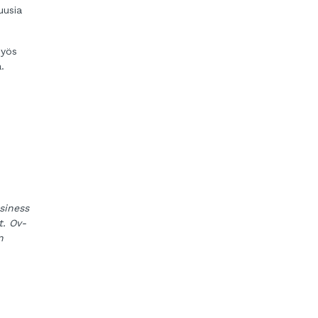
uusia
myös
.
siness
t. Ov-
n