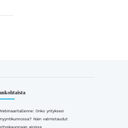
ankohtaista
Webinaaritallenne: Onko yrityksesi
myyntikunnossa? Näin valmistaudut
yrityskauppaan ajoissa