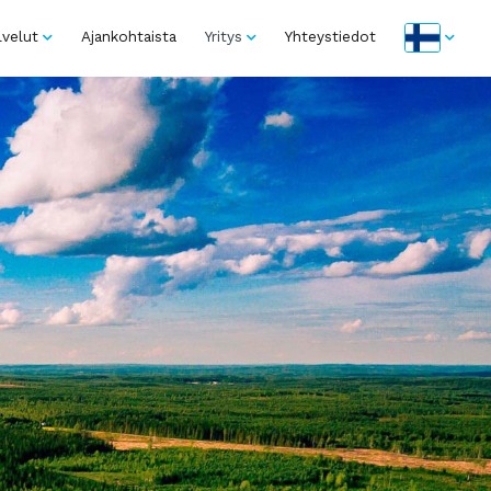
lvelut
Ajankohtaista
Yritys
Yhteystiedot