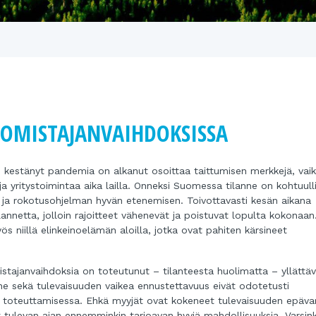
 OMISTAJANVAIHDOKSISSA
n kestänyt pandemia on alkanut osoittaa taittumisen merkkejä, vaik
yritystoimintaa aika lailla. Onneksi Suomessa tilanne on kohtuull
 ja rokotusohjelman hyvän etenemisen. Toivottavasti kesän aikana
nnetta, jolloin rajoitteet vähenevät ja poistuvat lopulta kokonaa
 niillä elinkeinoelämän aloilla, jotka ovat pahiten kärsineet
omistajanvaihdoksia on toteutunut – tilanteesta huolimatta – yllättä
ne sekä tulevaisuuden vaikea ennustettavuus eivät odotetusti
en toteuttamisessa. Ehkä myyjät ovat kokeneet tulevaisuuden epäv
 tulevan ajan ennemminkin tarjoavan hyviä mahdollisuuksia. Varsink