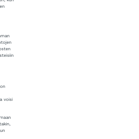
ten
amman
htojen
osten
teisiin
 on
 voisi
oimaan
takin,
kun