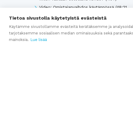
Video: Omistajanvaihdos käytännössä (48:21
minuuttia)
Tietoa sivustolla käytetyistä evästeistä
Yrityksen arvonmääritys
Käytämme sivustollamme evästeitä kerätäksemme ja analysoidak
Yrityksen kauppahinta-arvio
tarjotaksemme sosiaalisen median ominaisuuksia sekä parantaak
mainoksia.
Lue lisää
Katso kaikki