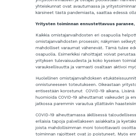
yhteiskunnat ovat avautumassa ja yritystoiminnan r
kärsineet tästä pandemiasta, saattaa edessä ol
Yritysten toiminnan ennustettavuus paranee, 
Kaikkia omistajanvaihdosten eri osapuolia help
omistajanvaihdosten prosessin; näkymien selkeyt
mahdolliset varaumat vähenevät. Tämä tulee ede
osapuolia. Esimerkiksi rahoittajat voivat perust
yrityksen tulevaisuudesta ja koko kyseisen toimi
varauksellisuutta ja varmasti osaltaan aktivoi myö
Huolellinen omistajanvaihdoksen etukäteissuunnitt
onnistuneeseen toteutukseen. Oikeastaan yrityst
entisestään korostunut COVID-19 aikana. Lisänä
huomioida COVID-19 aiheuttamat vaikeudet ja enne
jatkossa paremmin varautua yllättäviin haasteisiin
COVID-19 aiheuttamassa äkillisessä taloudellisess
erilaisia tapoja palvellakseen asiakkaita ja kyetä
joista mahdollisimman moni toivottavasti osoittaut
toiminnan rajoitteet ovat jo poistuneet. Myös 