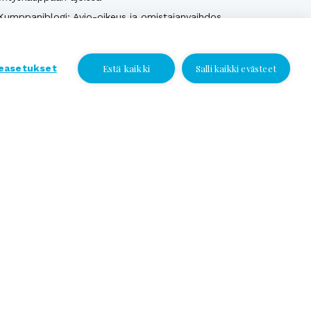
Kumppaniblogi: Avio-oikeus ja omistajanvaihdos
Yrityskauppablogi: Miksi käyttää yritysvälittäjää
yrityskaupassa?
Estä kaikki
easetukset
Salli kaikki evästeet
Yrityskauppablogi: Yritysvälittäjän työ kulissien
Jätä yhteydenottopyyntö
takana
Yrityskauppablogi: Miten valmistella yritys
Jätä yhteydenottopyyntö
myyntikuntoon 12 kuukautta ennen kauppaa
Valitse sijainti ja jätä numerosi tai
sähköpostiosoitteesi, niin otamme
Katso kaikki
yhteyttä!
Yhteydenottopyyntö
Puhelin