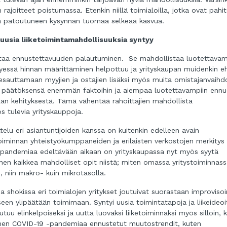
ajoitteet poistumassa. Etenkin niillä toimialoilla, jotka ovat pahi
la patoutuneen kysynnän tuomaa selkeää kasvua.
uusia liiketoimintamahdollisuuksia syntyy
ottaa ennustettavuuden palautuminen. Se mahdollistaa luotettav
yessä hinnan määrittäminen helpottuu ja yrityskaupan muidenkin e
sauttamaan myyjien ja ostajien lisäksi myös muita omistajanvaihd
aa päätöksensä enemmän faktoihin ja aiempaa luotettavampiin ennus
alan kehityksestä. Tämä vähentää rahoittajien mahdollista
s tulevia yrityskauppoja.
elu eri asiantuntijoiden kanssa on kuitenkin edelleen avain
oiminnan yhteistyökumppaneiden ja erilaisten verkostojen merkitys
 pandemiaa edeltävään aikaan on yrityskaupassa nyt myös syytä
n kaikkea mahdolliset opit niistä; miten omassa yritystoiminnassa
, niin makro- kuin mikrotasolla.
a shokissa eri toimialojen yritykset joutuivat suorastaan improvis
kseen ylipäätään toimimaan. Syntyi uusia toimintatapoja ja liikeideoi
uu elinkelpoiseksi ja uutta luovaksi liiketoiminnaksi myös silloin, 
ennen COVID-19 -pandemiaa ennustetut muutostrendit, kuten