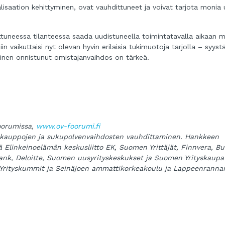
lisaation kehittyminen, ovat vauhdittuneet ja voivat tarjota monia 
ttuneessa tilanteessa saada uudistuneella toimintatavalla aikaan 
in vaikuttaisi nyt olevan hyvin erilaisia tukimuotoja tarjolla – syystä
ainen onnistunut omistajanvaihdos on tärkeä.
foorumissa,
www.ov-foorumi.fi
yskauppojen ja sukupolvenvaihdosten vauhdittaminen. Hankkeen
kä Elinkeinoelämän keskusliitto EK, Suomen Yrittäjät, Finnvera, Bu
Bank, Deloitte, Suomen uusyrityskeskukset ja Suomen Yrityskaupa
rityskummit ja Seinäjoen ammattikorkeakoulu ja Lappeenranna