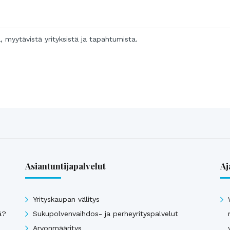
a, myytävistä yrityksistä ja tapahtumista.
Asiantuntijapalvelut
Aj
Yrityskaupan välitys
ä?
Sukupolvenvaihdos- ja perheyrityspalvelut
Arvonmääritys