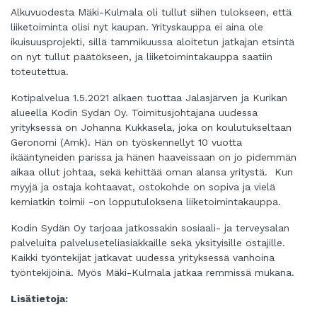
Alkuvuodesta Mäki-Kulmala oli tullut siihen tulokseen, että
liiketoiminta olisi nyt kaupan. Yrityskauppa ei aina ole
ikuisuusprojekti, sillä tammikuussa aloitetun jatkajan etsintä
on nyt tullut päätökseen, ja liiketoimintakauppa saatiin
toteutettua.
Kotipalvelua 1.5.2021 alkaen tuottaa Jalasjärven ja Kurikan
alueella Kodin Sydän Oy. Toimitusjohtajana uudessa
yrityksessä on Johanna Kukkasela, joka on koulutukseltaan
Geronomi (Amk). Hän on työskennellyt 10 vuotta
ikääntyneiden parissa ja hänen haaveissaan on jo pidemmän
aikaa ollut johtaa, sekä kehittää oman alansa yritystä. Kun
myyjä ja ostaja kohtaavat, ostokohde on sopiva ja vielä
kemiatkin toimii -on lopputuloksena liiketoimintakauppa.
Kodin Sydän Oy tarjoaa jatkossakin sosiaali- ja terveysalan
palveluita palveluseteliasiakkaille sekä yksityisille ostajille.
Kaikki työntekijät jatkavat uudessa yrityksessä vanhoina
työntekijöinä. Myös Mäki-Kulmala jatkaa remmissä mukana.
Lisätietoja: