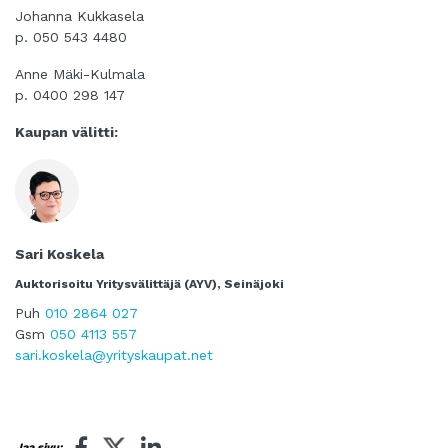
Johanna Kukkasela
p. 050 543 4480
Anne Mäki-Kulmala
p. 0400 298 147
Kaupan välitti:
Sari Koskela
Auktorisoitu Yritysvälittäjä (AYV), Seinäjoki
Puh
010 2864 027
Gsm
050 4113 557
sari.koskela@yrityskaupat.net
Jaa sivu: