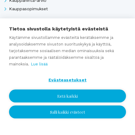
Kauppahinta-arvio
Kauppasopimukset
Tietoa sivustolla käytetyistä evästeistä
Katso kaikki
Käytämme sivustollamme evästeitä kerätäksemme ja
analysoidaksemme sivuston suorituskykyä ja käyttöä,
tarjotaksemme sosiaalisen median ominaisuuksia sekä
Ajankohtaista
parantaaksemme ja räätälöidäksemme sisältöä ja
mainoksia.
Lue lisää
Webinaaritallenne: Onko yrityksesi myyntikunnossa? Näin
Evästeasetukset
valmistaudut yrityskauppaan ajoissa
Kumppaniblogi: Avio-oikeus ja omistajanvaihdos
Estä kaikki
Yrityskauppablogi: Miksi käyttää yritysvälittäjää
yrityskaupassa?
Salli kaikki evästeet
Jätä yhteydenottopyyntö
Yrityskauppablogi: Yritysvälittäjän työ kulissien takana
Yrityskauppablogi: Miten valmistella yritys myyntikuntoon 12
Jätä yhteydenottopyyntö
kuukautta ennen kauppaa