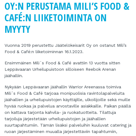
OY:N PERUSTAMA MILI’S FOOD &
CAFÉ:N LIIKETOIMINTA ON
MYYTY
Vuonna 2019 perustettu Jäätelökeisarit Oy on ostanut Mili’s
Food & Café:n liiketoiminnan 16.1.2023.
Ensimmäinen Mili´s Food & Café avattiin 13 vuotta sitten
Leppävaaran Urheilupuistoon silloiseen Reebok Arenan
jäähalliin.
Nykyään Leppävaaran jäähallin Warrior Areenassa toimiva
Mili`s Food & Café tarjoaa monipuolisia ravintolapalveluita
jäähallien ja urheilupuistojen käyttäjille, ulkoilijoille sekä muille
hyvää ruokaa ja palvelua arvostaville asiakkaille. Paikan päällä
on kattava tarjonta kahvila- ja ruokatuotteita. Tilattuja
tarjoiluja järjestetään urheilupuistojen ja jäähallien
suurtapahtumiin. Tämän lisäksi palveluihin kuuluvat catering ja
ruoan järjestäminen muualla järjestettäviin tapahtumiin,