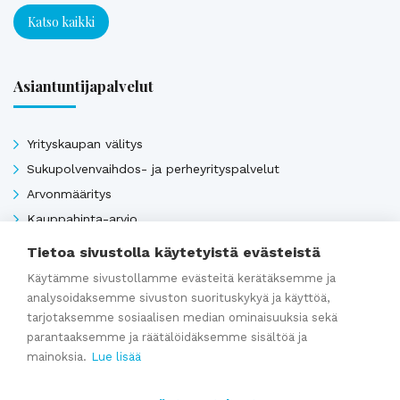
Katso kaikki
Asiantuntijapalvelut
Yrityskaupan välitys
Sukupolvenvaihdos- ja perheyrityspalvelut
Arvonmääritys
Kauppahinta-arvio
Kauppasopimukset
Tietoa sivustolla käytetyistä evästeistä
Käytämme sivustollamme evästeitä kerätäksemme ja
analysoidaksemme sivuston suorituskykyä ja käyttöä,
Katso kaikki
tarjotaksemme sosiaalisen median ominaisuuksia sekä
parantaaksemme ja räätälöidäksemme sisältöä ja
mainoksia.
Lue lisää
Ajankohtaista