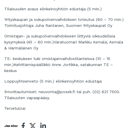
Tilaisuuden avaus elinkeinoyhtiön edustaja (5 min.)
Yrityskaupan ja sukupolvenvaihdoksen toteutus (60 – 70 min.)
Toimitusjohtaja Juha Rantanen, Suomen Yrityskaupat Oy
Omistajan- ja sukupolvenvaihdokseen liittyviä oikeudellisia
kysymyksiä (45 – 60 min.)Varatuomari Markku Asmala, Asmala
& Härmäläinen Oy
TE- keskuksen tuki omistajanvaihdostilanteissa (10 – 15
min.)Kehittämispäällikkö Anne Jortikka, satakunnan TE –
keskus
Loppuyhteenveto (5 min.) elinkeinoyhtiön edustaja
Ilmoittautumiset:
neuvonta@posek.fi
tai puh. (02) 621 7500.
Tilaisuuten vapaapääsy.
Tervetuloa!
Jaa sivu: