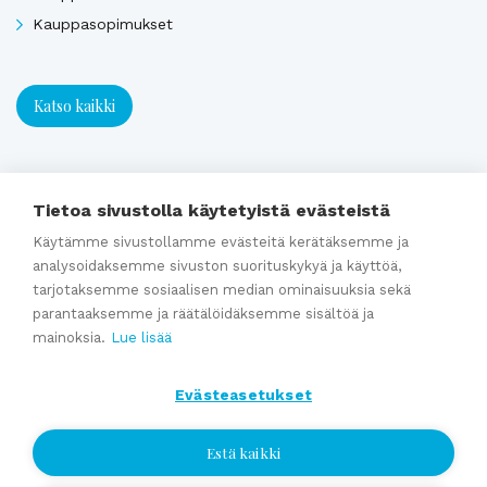
Kauppasopimukset
Katso kaikki
Ajankohtaista
Tietoa sivustolla käytetyistä evästeistä
Käytämme sivustollamme evästeitä kerätäksemme ja
Webinaaritallenne: Onko yrityksesi myyntikunnossa? Näin
analysoidaksemme sivuston suorituskykyä ja käyttöä,
valmistaudut yrityskauppaan ajoissa
tarjotaksemme sosiaalisen median ominaisuuksia sekä
parantaaksemme ja räätälöidäksemme sisältöä ja
Kumppaniblogi: Avio-oikeus ja omistajanvaihdos
mainoksia.
Lue lisää
Yrityskauppablogi: Miksi käyttää yritysvälittäjää
yrityskaupassa?
Evästeasetukset
Yrityskauppablogi: Yritysvälittäjän työ kulissien takana
Yrityskauppablogi: Miten valmistella yritys myyntikuntoon 12
Estä kaikki
kuukautta ennen kauppaa